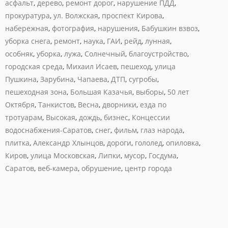
асфальт
,
дерево
,
ремонт дорог
,
нарушение ПДД
,
прокуратура
,
ул. Волжская
,
проспект Кирова
,
набережная
,
фотография
,
нарушения
,
Бабушкин взвоз
,
уборка снега
,
ремонт
,
наука
,
ГАИ
,
рейд
,
лунная
,
особняк
,
уборка
,
лужа
,
Солнечный
,
благоустройство
,
городская среда
,
Михаил Исаев
,
пешеход
,
улица
Пушкина
,
Зарубина
,
Чапаева
,
ДТП
,
сугробы
,
пешеходная зона
,
Большая Казачья
,
выборы
,
50 лет
Октября
,
Танкистов
,
Весна
,
дворники
,
езда по
тротуарам
,
Высокая
,
дождь
,
бизнес
,
Концессии
водоснабжения-Саратов
,
снег
,
фильм
,
глаз народа
,
плитка
,
Александр Хлынцов
,
дороги
,
гололед
,
опиловка
,
Киров
,
улица Московская
,
Липки
,
мусор
,
Госдума
,
Саратов
,
веб-камера
,
обрушение
,
центр города