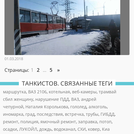
01.03.2018
Страницы:
1
2
...
5
»
ТАНКИСТОВ. СВЯЗАННЫЕ ТЕГИ
маршрутка
,
ВАЗ 2106
,
котельная
,
веб-камеры
,
трамвай
сбил женщину
,
нарушение ПДД
,
ВАЗ
,
андрей
чепурной
,
Наталия Королькова
,
гололед
,
алкоголь
,
иномарка
,
град
,
последствия
,
встречка
,
трубы
,
ГИБДД
,
ремонт
,
полиция
,
ямочный ремонт
,
заправка
,
потоп
,
осадки
,
ЛУКОЙЛ
,
дождь
,
водоканал
,
СХИ
,
ковер
,
Киа