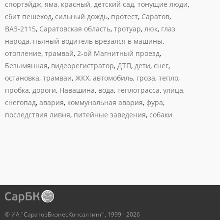
спортэйдж
,
яма
,
красный
,
детский сад
,
тонущие люди
,
сбит пешеход
,
сильный дождь
,
протест
,
Саратов
,
ВАЗ-2115
,
Саратовская область
,
тротуар
,
люк
,
глаз
народа
,
пьяный водитель врезался в машины
,
отопление
,
трамвай
,
2-ой Магнитный проезд
,
Безымянная
,
видеорегистратор
,
ДТП
,
дети
,
снег
,
остановка
,
трамваи
,
ЖКХ
,
автомобиль
,
гроза
,
тепло
,
пробка
,
дороги
,
Навашина
,
вода
,
теплотрасса
,
улица
,
снегопад
,
авария
,
коммунальная авария
,
фура
,
последствия ливня
,
питейные заведения
,
собаки
© ИА "СаратовБизнесКонсалтинг", 1999 - 2026