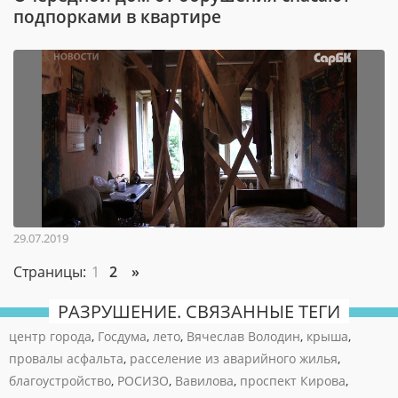
подпорками в квартире
29.07.2019
Страницы:
1
2
»
РАЗРУШЕНИЕ. СВЯЗАННЫЕ ТЕГИ
центр города
,
Госдума
,
лето
,
Вячеслав Володин
,
крыша
,
провалы асфальта
,
расселение из аварийного жилья
,
благоустройство
,
РОСИЗО
,
Вавилова
,
проспект Кирова
,