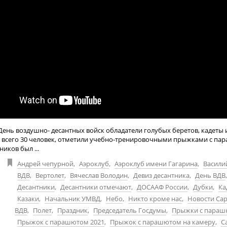
День воздушно- десантных войск обладатели голубых беретов, кадеты 
 всего 30 человек, отметили учебно-тренировочными прыжками с па
ников был ...
Андрей чепурной
,
Аэроклуб
,
Аэроклуб имени Гагарина
,
Васили
ВДВ
,
Вертолет
,
Вячеслав Володин
,
Девиз десантника
,
День ВДВ
,
Десантники
,
Десантники отмечают
,
ДОСААФ России
,
Дубки
,
Ка
Казаки
,
Начальник УМВД
,
Небо
,
Никто кроме нас
,
Новости Са
ВДВ
,
Полет
,
Праздник
,
Председатель Госдумы
,
Прыжки с пара
Прыжок с парашютом 2021
,
Прыжок с парашютом на камеру
,
С