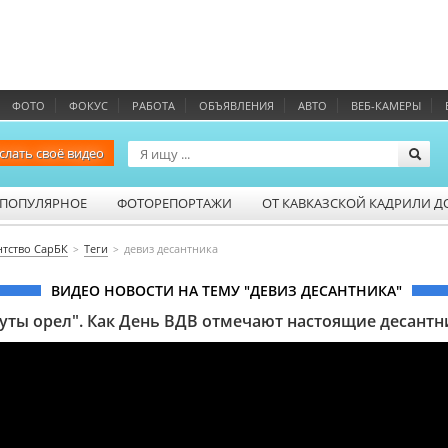
ФОТО
ФОКУС
РАБОТА
ОБЪЯВЛЕНИЯ
АВТО
ВЕБ-КАМЕРЫ
слать своё видео
ПОПУЛЯРНОЕ
ФОТОРЕПОРТАЖИ
ОТ КАВКАЗСКОЙ КАДРИЛИ Д
нтство СарБК
Теги
девиз десантника
ВИДЕО НОВОСТИ НА ТЕМУ "ДЕВИЗ ДЕСАНТНИКА"
уты орел". Как День ВДВ отмечают настоящие десантн