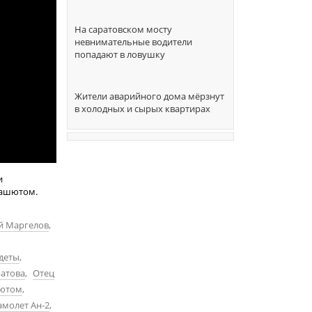
На саратовском мосту
невнимательные водители
попадают в ловушку
Жители аварийного дома мёрзнут
в холодных и сырых квартирах
и
рашютом.
й Маргелов
,
деты
,
ратова
,
Отец
шютом
,
амолет Ан-2
,