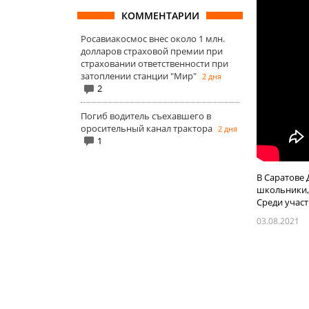
КОММЕНТАРИИ
Росавиакосмос внес около 1 млн.
долларов страховой премии при
страховании ответственности при
затоплении станции "Мир"
2 дня
2
Погиб водитель съехавшего в
оросительный канал трактора
2 дня
1
В Саратове 
школьники,
Среди участ
03.08.2021