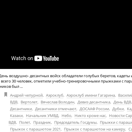
День воздушно- десантных войск обладатели голубых беретов, кадеты 
 всего 30 человек, отметили учебно-тренировочными прыжками с па
ников был ...
Андрей чепурной
,
Аэроклуб
,
Аэроклуб имени Гагарина
,
Васили
ВДВ
,
Вертолет
,
Вячеслав Володин
,
Девиз десантника
,
День ВДВ
,
Десантники
,
Десантники отмечают
,
ДОСААФ России
,
Дубки
,
Ка
Казаки
,
Начальник УМВД
,
Небо
,
Никто кроме нас
,
Новости Са
ВДВ
,
Полет
,
Праздник
,
Председатель Госдумы
,
Прыжки с пара
Прыжок с парашютом 2021
,
Прыжок с парашютом на камеру
,
С