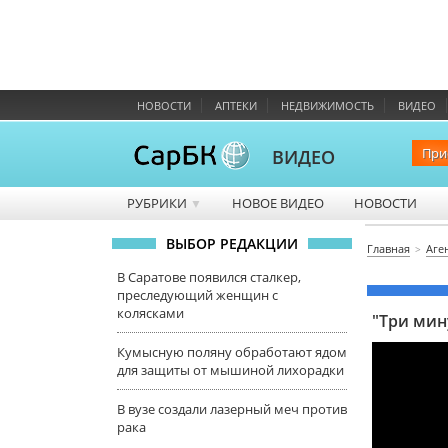
НОВОСТИ
АПТЕКИ
НЕДВИЖИМОСТЬ
ВИДЕО
При
ВИДЕО
РУБРИКИ
НОВОЕ ВИДЕО
НОВОСТИ
▼
ВЫБОР РЕДАКЦИИ
Главная
Аге
В Саратове появился сталкер,
преследующий женщин с
колясками
"Три мин
Кумысную поляну обработают ядом
для защиты от мышиной лихорадки
В вузе создали лазерный меч против
рака