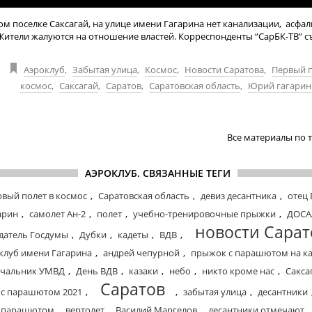
ом поселке Саксагай, на улице имени Гагарина нет канализации, асфал
Жители жалуются на отношение властей. Корреспонденты “СарБК-ТВ” с
Аэроклуб
,
Забытая улица
,
Космос
,
Новости Саратова
,
Первый п
космос
,
Саксагай
,
Саратов
,
Саратовская область
,
Юрий гагарин
Все материалы по 
АЭРОКЛУБ. СВЯЗАННЫЕ ТЕГИ
рвый полет в космос
,
Саратовская область
,
девиз десантника
,
отец
арин
,
самолет Ан-2
,
полет
,
учебно-тренировочные прыжки
,
ДОСА
новости Сарат
датель Госдумы
,
Дубки
,
кадеты
,
ВДВ
,
клуб имени Гагарина
,
андрей чепурной
,
прыжок с парашютом на к
чальник УМВД
,
День ВДВ
,
казаки
,
небо
,
никто кроме нас
,
Сакса
Саратов
с парашютом 2021
,
,
забытая улица
,
десантники
с парашютом
,
вертолет
,
Василий Маргелов
,
десантники отмечают
,