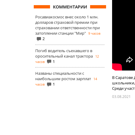
КОММЕНТАРИИ
Росавиакосмос внес около 1 млн.
долларов страховой премии при
страховании ответственности при
затоплении станции "Мир"
9 часов
2
Погиб водитель съехавшего в
оросительный канал трактора
12
1
часов
Названы специальности с
В Саратове 
наибольшим ростом зарплат
14
школьники,
1
часов
Среди участ
03.08.2021