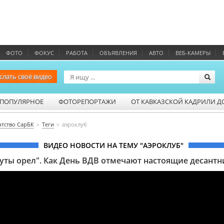
ФОТО
ФОКУС
РАБОТА
ОБЪЯВЛЕНИЯ
АВТО
ВЕБ-КАМЕРЫ
слать своё видео
ПОПУЛЯРНОЕ
ФОТОРЕПОРТАЖИ
ОТ КАВКАЗСКОЙ КАДРИЛИ Д
нтство СарБК
Теги
аэроклуб
ВИДЕО НОВОСТИ НА ТЕМУ "АЭРОКЛУБ"
уты орел". Как День ВДВ отмечают настоящие десантн