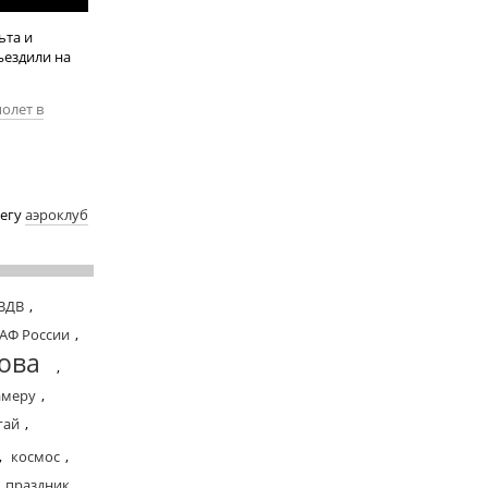
ьта и
ъездили на
олет в
тегу
аэроклуб
 ВДВ
,
АФ России
,
ова
,
амеру
,
гай
,
,
космос
,
праздник
,