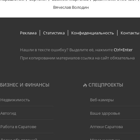
Вячеслав Володин
Реклама
Статистика
Конфиденциальность
Контакты
Нашли в тексте ошибку? Выделите её, нажмите
Ctrl+Enter
При копировании материалов ссылка на сайт обязательна
БИЗНЕС И ФИНАНСЫ
СПЕЦПРОЕКТЫ
Недвижимость
Веб-камеры
Автогид
Ваше здоровье
Работа в Саратове
Аптеки Саратова