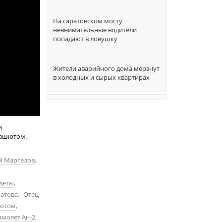
На саратовском мосту
невнимательные водители
попадают в ловушку
Жители аварийного дома мёрзнут
в холодных и сырых квартирах
и
рашютом.
й Маргелов
,
деты
,
ратова
,
Отец
шютом
,
амолет Ан-2
,