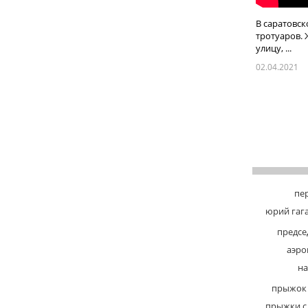
В саратовск
тротуаров. 
улицу, ...
02.04.2021
пе
юрий гаг
предсе
аэро
на
прыжок 
прыжки 