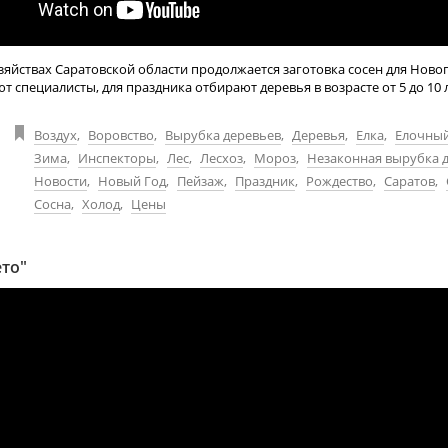
зяйствах Саратовской области продолжается заготовка сосен для Новог
т специалисты, для праздника отбирают деревья в возрасте от 5 до 10 
Воздух
,
Воровство
,
Вырубка деревьев
,
Деревья
,
Елка
,
Елочный
Зима
,
Инспекторы
,
Лес
,
Лесхоз
,
Мороз
,
Незаконная вырубка 
Новости
,
Новый Год
,
Пейзаж
,
Праздник
,
Рождество
,
Саратов
,
Сосна
,
Холод
,
Цены
ето"