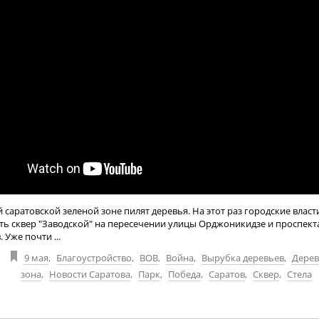
 саратовской зеленой зоне пилят деревья. На этот раз городские влас
ть сквер "Заводской" на пересечении улицы Орджоникидзе и проспект
 Уже почти ...
9 мая
,
Благоустройство
,
ВОВ
,
Война
,
Вырубка деревьев
,
Дерев
зона
,
Новости Саратова
,
Парк
,
Победа
,
Саратов
,
Сквер
,
Стела