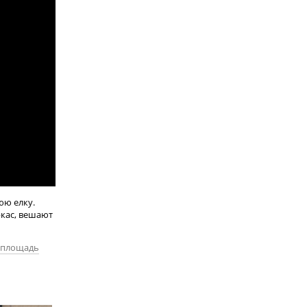
юю елку.
кас, вешают
 площадь