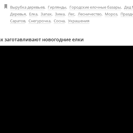
Вырубка деревьев
,
Гирлянды
,
Городские елочные базары
,
Дед
Деревья
,
Елка
,
Запах
,
Зима
,
Лес
,
Лесничество
,
Мороз
,
Празд
Саратов
,
Снегурочка
,
Сосна
,
Украшения
ах заготавливают новогодние елки