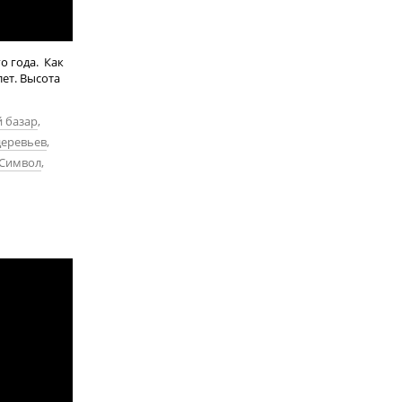
о года. Как
лет. Высота
 базар
,
деревьев
,
Символ
,