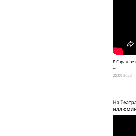
В Саратове 
...
28.09.2020
На Театр
иллюми