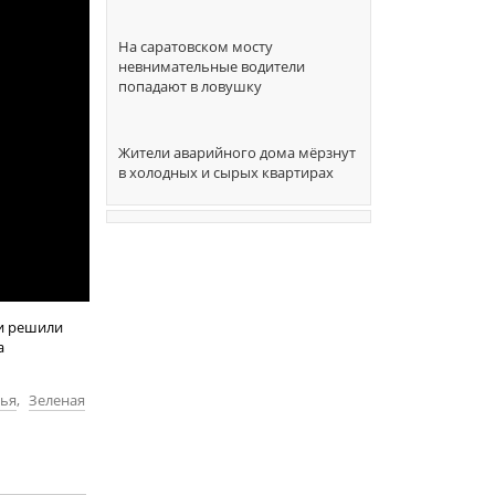
На саратовском мосту
невнимательные водители
попадают в ловушку
Жители аварийного дома мёрзнут
в холодных и сырых квартирах
ти решили
а
ья
,
Зеленая