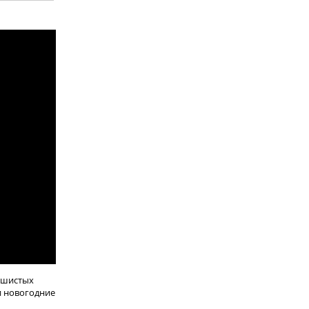
пушистых
и новогодние