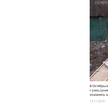
В Октябрьс
с улиц сухи
оказались за
14.11.2019