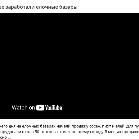
ве заработали елочные базары
его дня на елочных базарах начали продажу сосен, пихт и елей. Для 
орудовали около 50 торговых точек по всему городу.В местах продаж
но ...