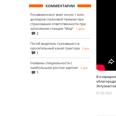
КОММЕНТАРИИ
Росавиакосмос внес около 1 млн.
долларов страховой премии при
страховании ответственности при
затоплении станции "Мир"
1 день
2
Погиб водитель съехавшего в
оросительный канал трактора
2 дня
1
Названы специальности с
наибольшим ростом зарплат
2 дня
1
В очередной
облагороди
Энтузиастов.
01.02.2021