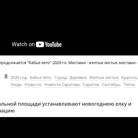
продолжается "бабье лето" 2020-го. Местами - желтые листья, местами 
2020 год
,
Бабье лето
,
Город
,
Деревья
,
Желтые листья
,
Красота
Люди
,
Новости
,
Новости Саратова
,
Саратов
,
Сентябрь
,
Тепло
альной площади устанавливают новогоднюю елку и
нацию