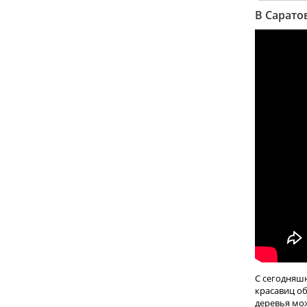
В Сарато
С сегодняшн
красавиц об
деревья мож