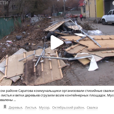
ком районе Саратова коммунальщики организовали стихийные свалки
е листья и ветки деревьев сгрузили возле контейнерных площадок. Му
валены ...
Деревья
,
Листья
,
Мусор
,
Октябрьский район
,
Свалка