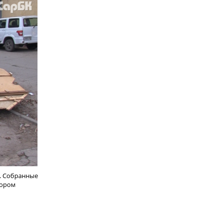
. Собранные
сором