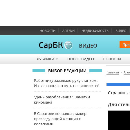
НОВОСТИ
АПТЕКИ
НЕДВИЖИМОСТЬ
ВИДЕО
При
ВИДЕО
РУБРИКИ
НОВОЕ ВИДЕО
НОВОСТИ
▼
ВЫБОР РЕДАКЦИИ
Главная
Аге
Работнику зажевало руку станком.
Из-за вранья он чуть не лишился её
Страницы
"День разоблачения". Заметки
киномана
Для стел
В Саратове появился сталкер,
преследующий женщин с
колясками