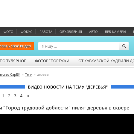
ФОТО
ФОКУС
РАБОТА
ОБЪЯВЛЕНИЯ
АВТО
ВЕБ-КАМЕРЫ
слать своё видео
ПОПУЛЯРНОЕ
ФОТОРЕПОРТАЖИ
ОТ КАВКАЗСКОЙ КАДРИЛИ Д
нтство СарБК
Теги
деревья
ВИДЕО НОВОСТИ НА ТЕМУ "ДЕРЕВЬЯ"
:
1
2
3
4
»
ы "Город трудовой доблести" пилят деревья в сквере