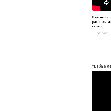
В лесных хо
рассказываю
самых ...
11.12.2020
"Бабье л