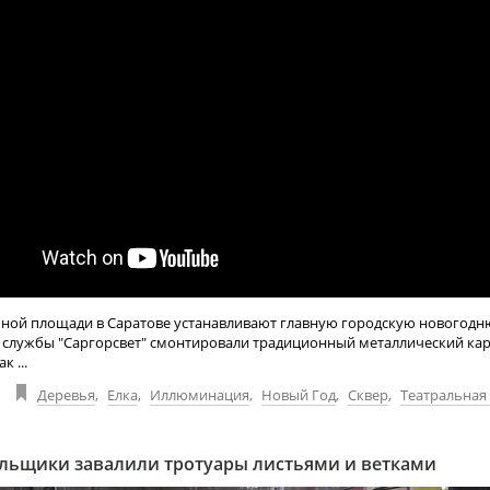
ьной площади в Саратове устанавливают главную городскую новогодн
 службы "Саргорсвет" смонтировали традиционный металлический кар
к ...
Деревья
,
Елка
,
Иллюминация
,
Новый Год
,
Сквер
,
Театральная
ьщики завалили тротуары листьями и ветками