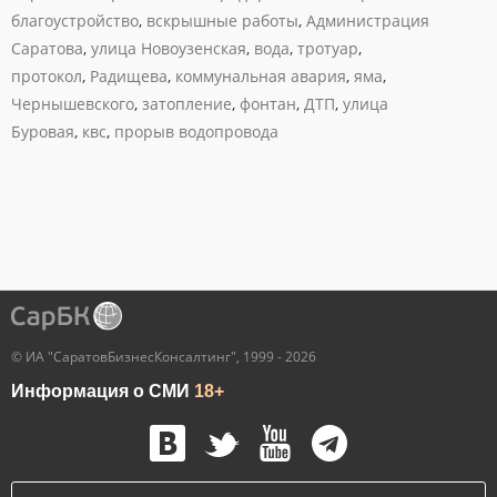
благоустройство
,
вскрышные работы
,
Администрация
Саратова
,
улица Новоузенская
,
вода
,
тротуар
,
протокол
,
Радищева
,
коммунальная авария
,
яма
,
Чернышевского
,
затопление
,
фонтан
,
ДТП
,
улица
Буровая
,
квс
,
прорыв водопровода
© ИА "СаратовБизнесКонсалтинг", 1999 - 2026
Информация о СМИ
18+