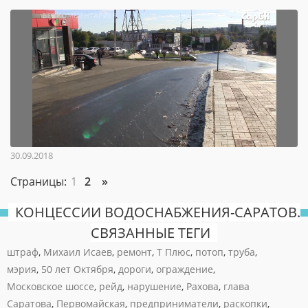
30.09.2018
Страницы:
1
2
»
КОНЦЕССИИ ВОДОСНАБЖЕНИЯ-САРАТОВ.
СВЯЗАННЫЕ ТЕГИ
штраф
,
Михаил Исаев
,
ремонт
,
Т Плюс
,
потоп
,
труба
,
мэрия
,
50 лет Октября
,
дороги
,
ограждение
,
Московское шоссе
,
рейд
,
нарушение
,
Рахова
,
глава
Саратова
,
Первомайская
,
предприниматели
,
раскопки
,