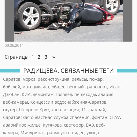
09.06.2014
Страницы:
1
2
3
»
РАДИЩЕВА. СВЯЗАННЫЕ ТЕГИ
Саратов
,
мороз
,
реконструкция
,
рельсы
,
пожар
,
бобслей
,
мотоциклист
,
общественный транспорт
,
Иван
Дзюбан
,
КИА
,
демонтаж
,
гололед
,
пешеходы
,
авария
,
веб-камеры
,
Концессии водоснабжения-Саратов
,
скутер
,
Шевроле Круз
,
канализация
,
11 трамвай
,
Саратовская областная служба спасения
,
фонтан
,
СГАУ
,
аварийное жилье
,
Кутякова
,
светофор
,
ВАЗ
,
веб-
камера
,
Мичурина
,
травмпункт
,
видео
,
улица