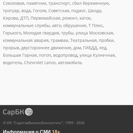
Соколовая
,
памятник
,
транспорт
,
сбил беременную
,
тротуар
,
вода
,
Гоголя
,
Советская
,
поджог
,
Шкода
,
Кирова
,
ДТП
,
Первомайская
,
ремонт
,
каток
,
коммунальные службы
,
авто
,
обрушение
,
Т Плюс
,
Горького
,
Молодая гвардия
,
трубы
,
улица Московская
,
коммунальная авария
,
трамваи
,
Театральная
,
пробки
,
прорыв
,
двустороннее движение
,
дом
,
ГИБДД
,
лед
,
Большая Горная
,
потоп
,
водопровод
,
улица Кузнечная
,
водитель
,
Chevrolet Lanos
,
автомобиль
© ИА "СаратовБизнесКонсалтинг", 1999 - 2026
Информация о СМИ
18+