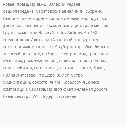
новый поезд
,
ПривЖД
,
Валерий Радаев
,
радиопередача
,
Саратовские авиалинии
,
сборник
,
Газпром газомоторное топливо
,
новый маршрут
,
рок-
фестиваль
,
исполнитель
,
комплектация
,
трансмиссия
,
Группа компаний Элвис
,
Saratov Airlines
,
Ан-148
,
внедорожник
,
Александр Храпатый
,
концерт
,
жд
вокзал
,
авиакомпания
,
ЦИК
,
губернатор
,
облизбирком
,
энергосбережение
,
выборы
,
электропоезд
,
транспорт
,
компания
,
радиожурналист
,
Великая Отечественная
война
,
юбилей
,
Ford Transit
,
логотип
,
Озинки
,
балет
,
Лилия Липатова
,
Ртищево
,
85 лет
,
метро
,
модификации
,
оркестр
,
Антон Кавалерчик
,
айфон
,
композиции
,
Саратов
,
Приволжская железная дорога
,
Балашов
,
гтрк
,
УАЗ-Лидер
,
фестиваль