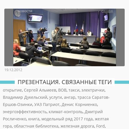
19.12.2012
ПРЕЗЕНТАЦИЯ. СВЯЗАННЫЕ ТЕГИ
открытие
,
Сергей Альмеев
,
ВОВ
,
такси
,
электрички
,
Владимир Дукельский
,
услуги
,
ангар
,
трасса Саратов-
Ершов-Озинки
,
УАЗ Патриот
,
Денис Корниенко
,
энергоэффективность
,
климат-контроль
,
Дмитрий
Росличенко
,
книга
,
модельный ряд 2017 года
,
желтая
гора
,
областная библиотека
,
железная дорога
,
Ford
,