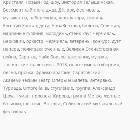
Кристалл
,
Новый Год
,
шоу
,
Виктория Талышинская
,
Бессмертный полк
,
джаз
,
ДК
,
рок
,
фестиваль
,
музыканты
,
набережная
,
желтая гора
,
команда
,
Евгений Хавтан
,
дети
,
АннаЗенкова
,
билеты
,
Селянин
,
народные гуляния
,
молодежь
,
стейк-хаус черчилль
,
Беркович
,
оркестр
,
Черчилль
,
ветераны
,
конкурс
,
дуэт
непара
,
политзаключенные
,
Великая Отечественная
война
,
Саратов
,
Найк Борзов
,
школьник
,
музыка
,
творческие коллективы
,
2013
,
новые имена губернии
,
песня
,
пробка
,
франко драгоне
,
Саратовский
Академический Театр Оперы и Балета
,
интервью
,
Туриада
,
Umbrella
,
выступление
,
группа
,
Александр
Шоуа
,
туман
,
проспект Кирова
,
группа Метро
,
желтые
ботинки
,
шествие
,
Энгельс
,
Собиновский музыкальный
фестиваль