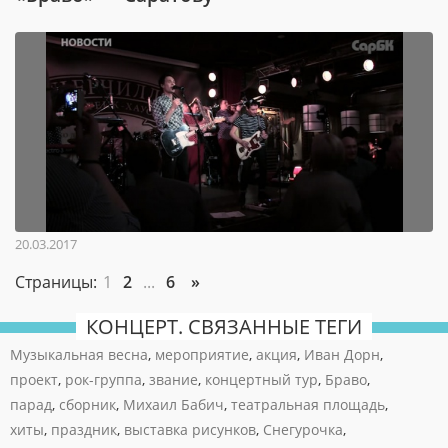
20.03.2017
Страницы:
1
2
...
6
»
КОНЦЕРТ. СВЯЗАННЫЕ ТЕГИ
Музыкальная весна
,
мероприятие
,
акция
,
Иван Дорн
,
проект
,
рок-группа
,
звание
,
концертный тур
,
Браво
,
парад
,
сборник
,
Михаил Бабич
,
театральная площадь
,
хиты
,
праздник
,
выставка рисунков
,
Снегурочка
,