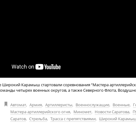
е Широкий Карамыш стартовали соревнования “Мастера артиллерийско
команды четырех военных округов, а также Северного Флота, Воздушн
Автомат
,
Армия
,
Артиллеристы
,
Военнослужащие
,
Военные
,
Г
Мастера артиллерийского огня
,
Миномет
,
Новости Саратова
,
П
Саратов
,
Стрельба
,
Трасса с препятствиями
,
Широкий Карамы