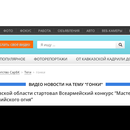
ФОТО
ФОКУС
РАБОТА
ОБЪЯВЛЕНИЯ
АВТО
ВЕБ-КАМЕРЫ
слать своё видео
ПОПУЛЯРНОЕ
ФОТОРЕПОРТАЖИ
ОТ КАВКАЗСКОЙ КАДРИЛИ Д
нтство СарБК
Теги
гонки
ВИДЕО НОВОСТИ НА ТЕМУ "ГОНКИ"
вской области стартовал Всеармейский конкурс “Маст
ийского огня”