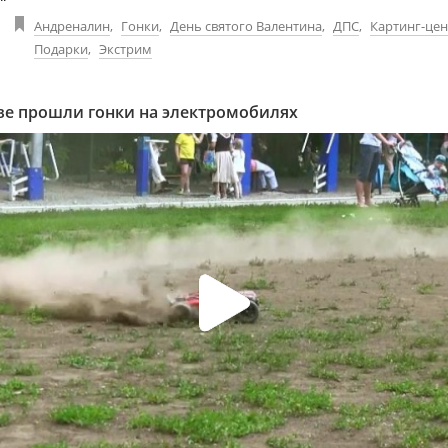
Андреналин
,
Гонки
,
День святого Валентина
,
ДПС
,
Картинг-цен
Подарки
,
Экстрим
ве прошли гонки на электромобилях