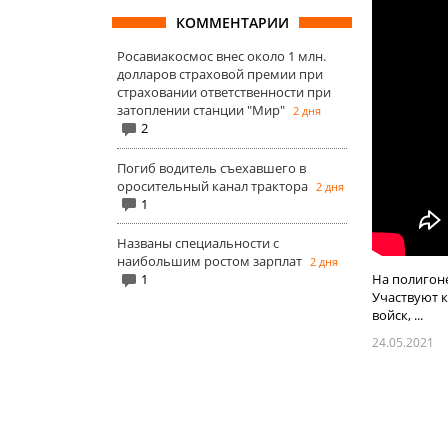
КОММЕНТАРИИ
Росавиакосмос внес около 1 млн.
долларов страховой премии при
страховании ответственности при
затоплении станции "Мир"
2 дня
2
Погиб водитель съехавшего в
оросительный канал трактора
2 дня
1
Названы специальности с
наибольшим ростом зарплат
2 дня
На полигон
1
Участвуют 
войск, ...
24.05.2021