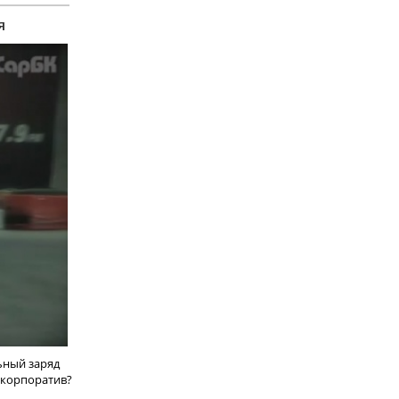
я
ьный заряд
 корпоратив?