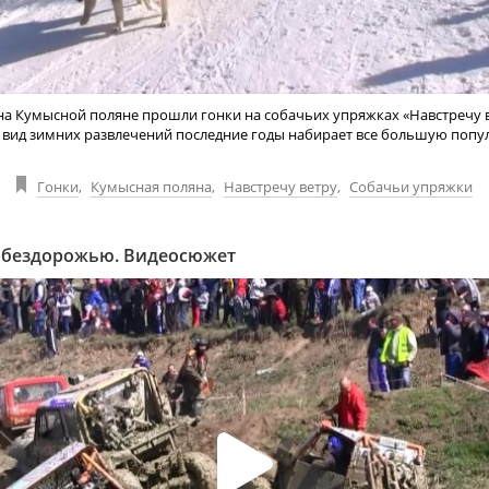
на Кумысной поляне прошли гонки на собачьих упряжках «Навстречу в
вид зимних развлечений последние годы набирает все большую попул
Гонки
,
Кумысная поляна
,
Навстречу ветру
,
Собачьи упряжки
 бездорожью. Видеосюжет