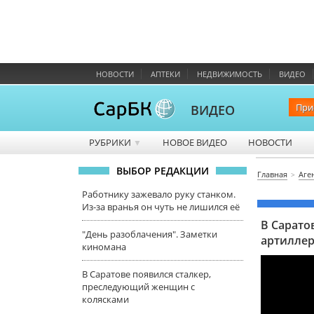
НОВОСТИ
АПТЕКИ
НЕДВИЖИМОСТЬ
ВИДЕО
При
ВИДЕО
РУБРИКИ
НОВОЕ ВИДЕО
НОВОСТИ
▼
ВЫБОР РЕДАКЦИИ
Главная
Аге
Работнику зажевало руку станком.
Из-за вранья он чуть не лишился её
В Сарато
"День разоблачения". Заметки
артиллер
киномана
В Саратове появился сталкер,
преследующий женщин с
колясками