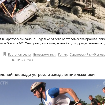
ля в Саратовском районе, недалеко от села Бартоломеевка прошла юби
ов "Регион 64". Она проводится уже десятый год подряд и считается 
Бартоломеевка
,
Внедорожники
,
Гонки
,
Саратовский клуб вне
ТР 0
,
ТР 2,3
,
УАЗ
альной площади устроили заезд летние лыжники