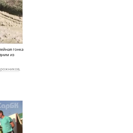
лейная гонка
одним из
дорожников
,