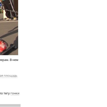
лерам. В нем
ая площадь
по тегу
гонки