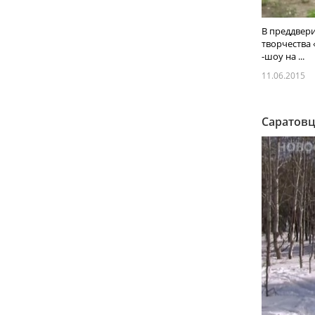
В преддвери
творчества 
-шоу на ...
11.06.2015
Саратовц