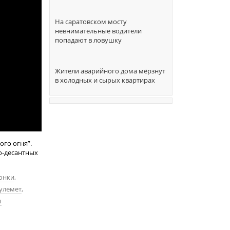
На саратовском мосту
невнимательные водители
попадают в ловушку
Жители аварийного дома мёрзнут
в холодных и сырых квартирах
го огня”.
о-десантных
онки
,
улемет
,
ш