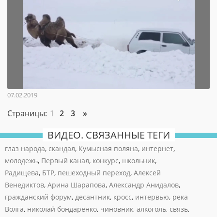
07.02.2019
Страницы:
1
2
3
»
ВИДЕО. СВЯЗАННЫЕ ТЕГИ
глаз народа
,
скандал
,
Кумысная поляна
,
интернет
,
молодежь
,
Первый канал
,
конкурс
,
школьник
,
Радищева
,
БТР
,
пешеходный переход
,
Алексей
Венедиктов
,
Арина Шарапова
,
Александр Анидалов
,
гражданский форум
,
десантник
,
кросс
,
интервью
,
река
Волга
,
николай бондаренко
,
чиновник
,
алкоголь
,
связь
,