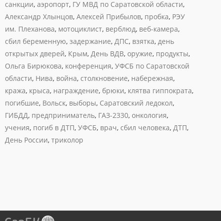
санкции
,
аэропорт
,
ГУ МВД по Саратовской области
,
Александр Хлынцов
,
Алексей Прибылов
,
пробка
,
РЭУ
им. Плеханова
,
мотоциклист
,
верблюд
,
веб-камера
,
сбил беременную
,
задержание
,
ДПС
,
взятка
,
день
открытых дверей
,
Крым
,
День ВДВ
,
оружие
,
продукты
,
Ольга Бирюкова
,
конференция
,
УФСБ по Саратовской
области
,
Нива
,
война
,
столкновение
,
набережная
,
кража
,
крыса
,
награждение
,
брюки
,
клятва гиппократа
,
погибшие
,
Вольск
,
выборы
,
Саратовский ледокол
,
ГИБДД
,
предприниматель
,
ГАЗ-2330
,
онкология
,
учения
,
погиб в ДТП
,
УФСБ
,
врач
,
сбил человека
,
ДТП
,
День России
,
триколор