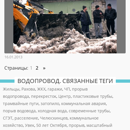
16.01.2013
Страницы:
1
2
»
ВОДОПРОВОД. СВЯЗАННЫЕ ТЕГИ
Жильцы
,
Рахова
,
ЖКХ
,
гаражи
,
ЧП
,
прорыв
водопровода
,
перекресток
,
Центр
,
пластиковые трубы
,
трамвайные пути
,
затопило
,
коммунальная авария
,
порыв водовода
,
холодная вода
,
современные трубы
,
СГЭТ
,
расселение
,
Челюскинцев
,
коммунальное
хозяйство
,
Увек
,
50 лет Октября
,
прорыв
,
масштабный