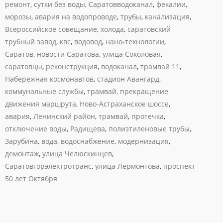
ремонт
,
сутки без воды
,
Саратовводоканал
,
фекалии
,
морозы
,
авария на водопроводе
,
трубы
,
канализация
,
Всероссийское совещание
,
холода
,
саратовский
трубный завод
,
квс
,
водовод
,
нано-технологии
,
Саратов
,
новости Саратова
,
улица Соколовая
,
саратовцы
,
реконструкция
,
водоканал
,
трамвай 11
,
Набережная космонавтов
,
стадион Авангард
,
коммунальные службы
,
трамвай, прекращение
движения маршрута
,
Ново-Астраханское шоссе
,
авария
,
Ленинский район
,
трамвай
,
протечка
,
отключение воды
,
Радищева
,
полиэтиленовые трубы
,
Зарубина
,
вода
,
водоснабжение
,
модернизация
,
демонтаж
,
улица Челюскинцев
,
Саратовгорэлектротранс
,
улица Лермонтова
,
проспект
50 лет Октября