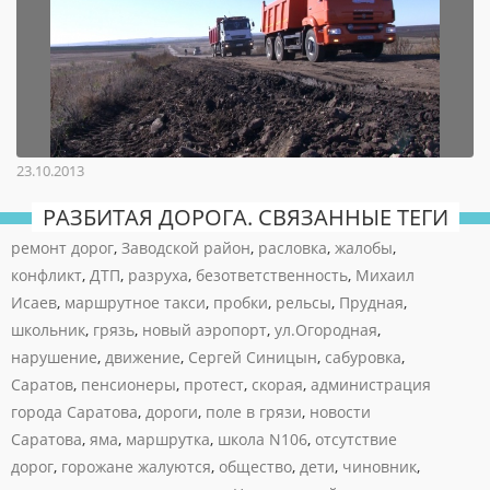
23.10.2013
РАЗБИТАЯ ДОРОГА. СВЯЗАННЫЕ ТЕГИ
ремонт дорог
,
Заводской район
,
расловка
,
жалобы
,
конфликт
,
ДТП
,
разруха
,
безответственность
,
Михаил
Исаев
,
маршрутное такси
,
пробки
,
рельсы
,
Прудная
,
школьник
,
грязь
,
новый аэропорт
,
ул.Огородная
,
нарушение
,
движение
,
Сергей Синицын
,
сабуровка
,
Саратов
,
пенсионеры
,
протест
,
скорая
,
администрация
города Саратова
,
дороги
,
поле в грязи
,
новости
Саратова
,
яма
,
маршрутка
,
школа N106
,
отсутствие
дорог
,
горожане жалуются
,
общество
,
дети
,
чиновник
,