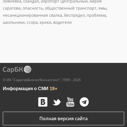
ливневка
,
скандал
,
аэропорт Центральный
,
мэрия
саратова
,
опасность
,
общественный транспорт
,
ямы
,
несанкцианированная свалка
,
беспредел
,
проблема
,
школьники
,
ссора
,
крики
,
водители
© ИА "СаратовБизнесКонсалтинг", 1999 - 2026
Информация о СМИ
18+
Полная версия сайта