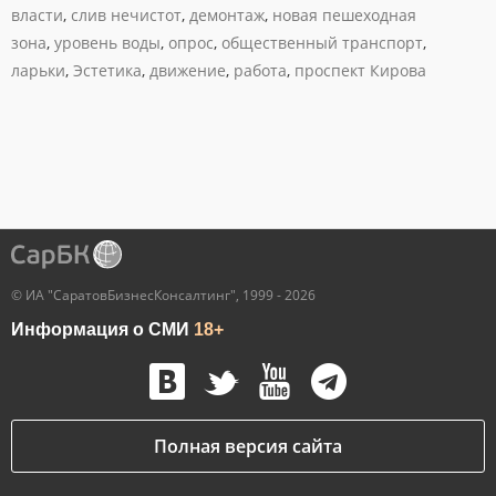
власти
,
слив нечистот
,
демонтаж
,
новая пешеходная
зона
,
уровень воды
,
опрос
,
общественный транспорт
,
ларьки
,
Эстетика
,
движение
,
работа
,
проспект Кирова
© ИА "СаратовБизнесКонсалтинг", 1999 - 2026
Информация о СМИ
18+
Полная версия сайта