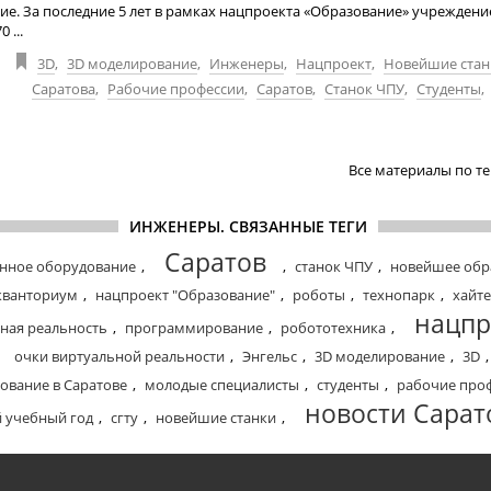
е. За последние 5 лет в рамках нацпроекта «Образование» учреждени
 ...
3D
,
3D моделирование
,
Инженеры
,
Нацпроект
,
Новейшие стан
Саратова
,
Рабочие профессии
,
Саратов
,
Станок ЧПУ
,
Студенты
,
Все материалы по т
ИНЖЕНЕРЫ. СВЯЗАННЫЕ ТЕГИ
Саратов
нное оборудование
,
,
станок ЧПУ
,
новейшее обр
кванториум
,
нацпроект "Образование"
,
роботы
,
технопарк
,
хайте
нацпр
ная реальность
,
программирование
,
робототехника
,
очки виртуальной реальности
,
Энгельс
,
3D моделирование
,
3D
,
ование в Саратове
,
молодые специалисты
,
студенты
,
рабочие про
новости Сарат
 учебный год
,
сгту
,
новейшие станки
,