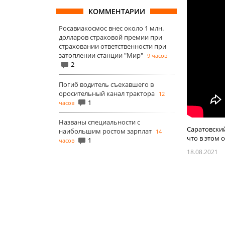
КОММЕНТАРИИ
Росавиакосмос внес около 1 млн.
долларов страховой премии при
страховании ответственности при
затоплении станции "Мир"
9 часов
2
Погиб водитель съехавшего в
оросительный канал трактора
12
1
часов
Названы специальности с
Саратовский
наибольшим ростом зарплат
14
что в этом 
1
часов
18.08.2021