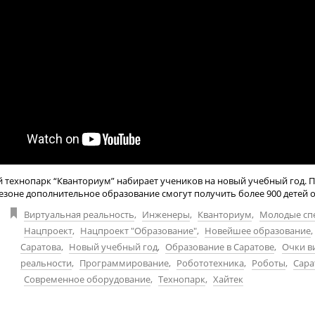
 технопарк “Кванториум” набирает учеников на новый учебный год. П
сезоне дополнительное образование смогут получить более 900 детей от 1
Виртуальная реальность
,
Инженеры
,
Кванториум
,
Молодые сп
Нацпроект
,
Нацпроект "Образование"
,
Новейшее образование
,
Саратова
,
Новый учебный год
,
Образование в Саратове
,
Очки в
реальности
,
Программирование
,
Робототехника
,
Роботы
,
Сара
Современное оборудование
,
Технопарк
,
Хайтек