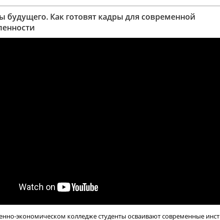
 будущего. Как готовят кадры для современной
енности
нно-экономическом колледже студенты осваивают современные инс