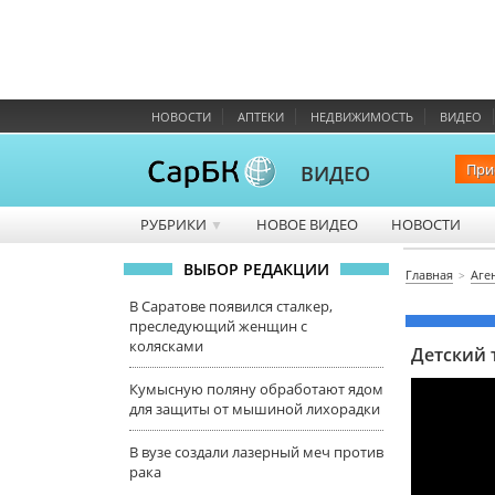
НОВОСТИ
АПТЕКИ
НЕДВИЖИМОСТЬ
ВИДЕО
При
ВИДЕО
РУБРИКИ
НОВОЕ ВИДЕО
НОВОСТИ
▼
ВЫБОР РЕДАКЦИИ
Главная
Аге
В Саратове появился сталкер,
преследующий женщин с
колясками
Детский 
Кумысную поляну обработают ядом
для защиты от мышиной лихорадки
В вузе создали лазерный меч против
рака