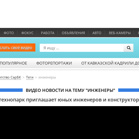
ФОТО
ФОКУС
РАБОТА
ОБЪЯВЛЕНИЯ
АВТО
ВЕБ-КАМЕРЫ
слать своё видео
ПОПУЛЯРНОЕ
ФОТОРЕПОРТАЖИ
ОТ КАВКАЗСКОЙ КАДРИЛИ Д
нтство СарБК
Теги
инженеры
ВИДЕО НОВОСТИ НА ТЕМУ "ИНЖЕНЕРЫ"
технопарк приглашает юных инженеров и конструкто