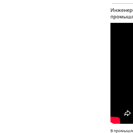
Инженеры
промышл
В промышле