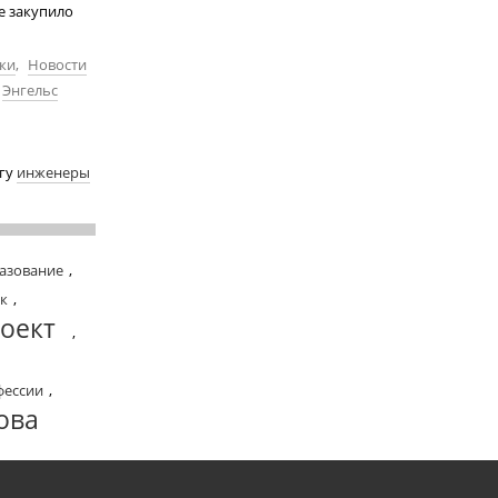
е закупило
ки
,
Новости
Энгельс
егу
инженеры
азование
,
к
,
оект
,
фессии
,
ова