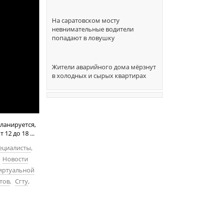
На саратовском мосту
невнимательные водители
попадают в ловушку
Жители аварийного дома мёрзнут
в холодных и сырых квартирах
ланируется,
2 до 18 ...
ециалисты
,
Новости
иртуальной
тов
,
Сгту
,