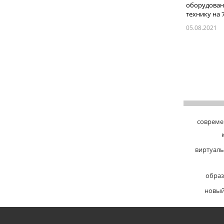
оборудовани
технику на 70
05.08.2021
совреме
виртуаль
образ
новый