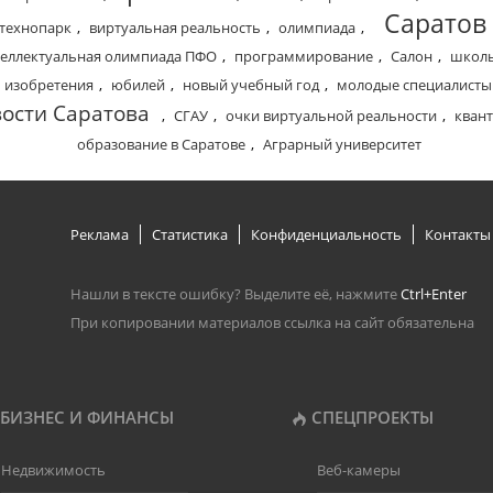
Саратов
технопарк
,
виртуальная реальность
,
олимпиада
,
еллектуальная олимпиада ПФО
,
программирование
,
Салон
,
школ
изобретения
,
юбилей
,
новый учебный год
,
молодые специалисты
ости Саратова
,
СГАУ
,
очки виртуальной реальности
,
кван
образование в Саратове
,
Аграрный университет
Реклама
Статистика
Конфиденциальность
Контакты
Нашли в тексте ошибку? Выделите её, нажмите
Ctrl+Enter
При копировании материалов ссылка на сайт обязательна
БИЗНЕС И ФИНАНСЫ
СПЕЦПРОЕКТЫ
Недвижимость
Веб-камеры