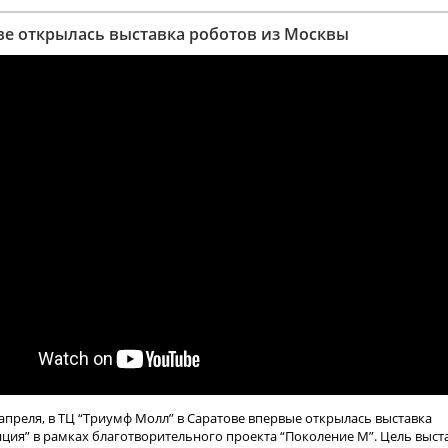
ве открылась выставка роботов из Москвы
 апреля, в ТЦ “Триумф Молл” в Саратове впервые открылась выставка
ция” в рамках благотворительного проекта “Поколение М”. Цель выста