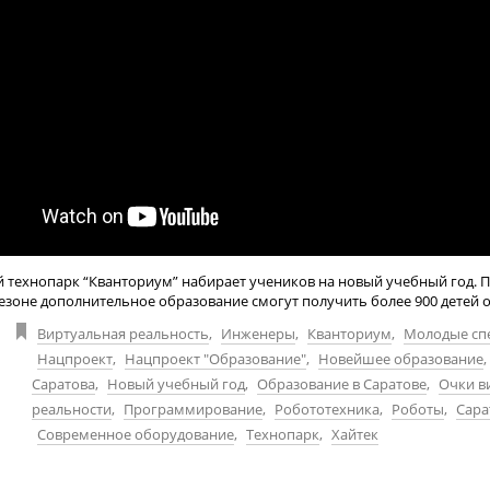
 технопарк “Кванториум” набирает учеников на новый учебный год. П
сезоне дополнительное образование смогут получить более 900 детей от 1
Виртуальная реальность
,
Инженеры
,
Кванториум
,
Молодые сп
Нацпроект
,
Нацпроект "Образование"
,
Новейшее образование
,
Саратова
,
Новый учебный год
,
Образование в Саратове
,
Очки в
реальности
,
Программирование
,
Робототехника
,
Роботы
,
Сара
Современное оборудование
,
Технопарк
,
Хайтек