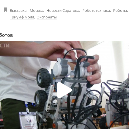
Выставка
,
Москва
,
Новости Саратова
,
Робототехника
,
Роботы
,
Триумф молл
,
Экспонаты
ботов