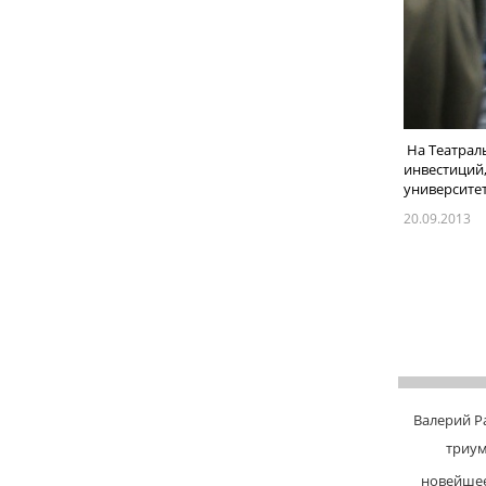
На Театраль
инвестиций
университет
20.09.2013
Валерий Р
триу
новейшее