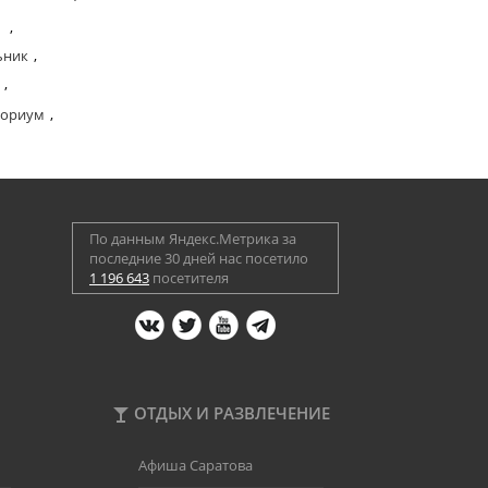
,
ьник
,
,
ториум
,
По данным Яндекс.Метрика за
последние 30 дней нас посетило
1 196 643
посетителя
ОТДЫХ И РАЗВЛЕЧЕНИЕ
Афиша Саратова