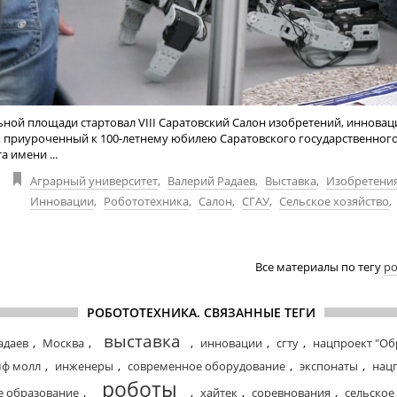
ной площади стартовал VIII Саратовский Cалон изобретений, инновац
, приуроченный к 100-летнему юбилею Саратовского государственног
а имени ...
Аграрный университет
,
Валерий Радаев
,
Выставка
,
Изобретени
Инновации
,
Робототехника
,
Салон
,
СГАУ
,
Сельское хозяйство
,
Все материалы по тегу
ро
РОБОТОТЕХНИКА. СВЯЗАННЫЕ ТЕГИ
выставка
адаев
,
Москва
,
,
инновации
,
сгту
,
нацпроект "Об
мф молл
,
инженеры
,
современное оборудование
,
экспонаты
,
нац
роботы
 образование
,
,
хайтек
,
соревнования
,
сельское