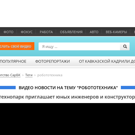
ФОТО
ФОКУС
РАБОТА
ОБЪЯВЛЕНИЯ
АВТО
ВЕБ-КАМЕРЫ
слать своё видео
ПОПУЛЯРНОЕ
ФОТОРЕПОРТАЖИ
ОТ КАВКАЗСКОЙ КАДРИЛИ Д
нтство СарБК
Теги
робототехника
ВИДЕО НОВОСТИ НА ТЕМУ "РОБОТОТЕХНИКА"
технопарк приглашает юных инженеров и конструкто