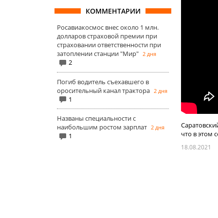
КОММЕНТАРИИ
Росавиакосмос внес около 1 млн.
долларов страховой премии при
страховании ответственности при
затоплении станции "Мир"
2 дня
2
Погиб водитель съехавшего в
оросительный канал трактора
2 дня
1
Названы специальности с
Саратовский
наибольшим ростом зарплат
2 дня
что в этом 
1
18.08.2021