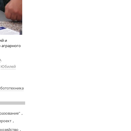
ий и
о аграрного
я
,
Юбилей
бототехника
разование"
,
проект
,
 хозяйство
,