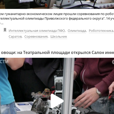
ком гуманитарно-экономическом лицее прошли соревнования по робо
теллектуальной олимпиады Приволжского федерального округа". 14 уч
...
Интеллектуальная олимпиада ПФО
,
Олимпиада
,
Робототехника
Саратов
,
Соревнования
,
Школьник
 овощи: на Театральной площади открылся Салон ин