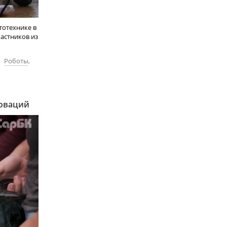
тотехнике в
астников из
,
Роботы
,
новаций