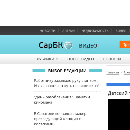
НОВОСТИ
АПТЕКИ
НЕДВИЖИМОСТЬ
ВИДЕО
При
ВИДЕО
РУБРИКИ
НОВОЕ ВИДЕО
НОВОСТИ
▼
ВЫБОР РЕДАКЦИИ
Главная
Аге
Работнику зажевало руку станком.
Из-за вранья он чуть не лишился её
Детский 
"День разоблачения". Заметки
киномана
В Саратове появился сталкер,
преследующий женщин с
колясками