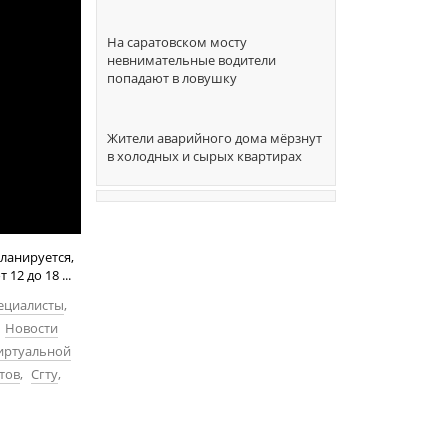
На саратовском мосту
невнимательные водители
попадают в ловушку
Жители аварийного дома мёрзнут
в холодных и сырых квартирах
ланируется,
2 до 18 ...
ециалисты
,
Новости
иртуальной
тов
,
Сгту
,