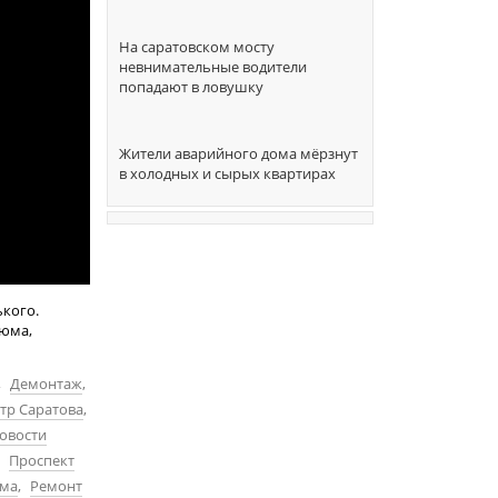
На саратовском мосту
невнимательные водители
попадают в ловушку
Жители аварийного дома мёрзнут
в холодных и сырых квартирах
ького.
люма,
,
Демонтаж
,
тр Саратова
,
овости
,
Проспект
ома
,
Ремонт