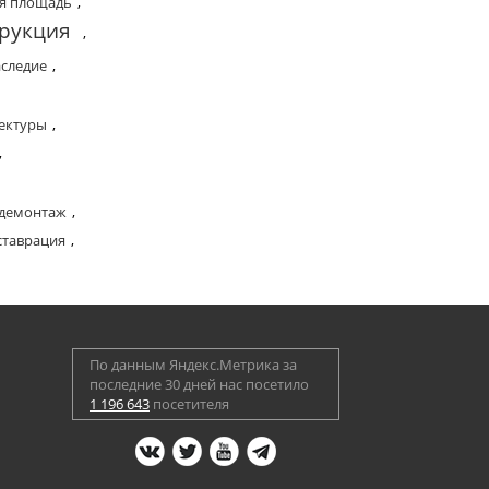
ая площадь
,
рукция
,
аследие
,
ектуры
,
,
демонтаж
,
ставрация
,
По данным Яндекс.Метрика за
последние 30 дней нас посетило
1 196 643
посетителя