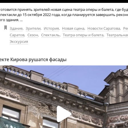
готовится принять зрителей новая сцена театра оперы и балета, где буд
пектакли до 15 октября 2022 года, когда планируется завершить реко
о здания. ...
Здание
,
Зрители
,
История
,
Новая сцена
,
Новости Саратова
,
Ре
Саратов
,
Сезон
,
Спектакль
,
Театра оперы и балета
,
Театральна
Экскурсия
екте Кирова рушатся фасады