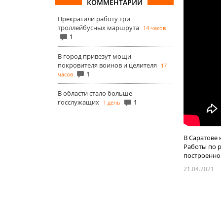
КОММЕНТАРИИ
Прекратили работу три
троллейбусных маршрута
14 часов
1
В город привезут мощи
покровителя воинов и целителя
17
1
часов
В области стало больше
госслужащих
1
1 день
В Саратове 
Работы по 
построенном 
21.04.2021