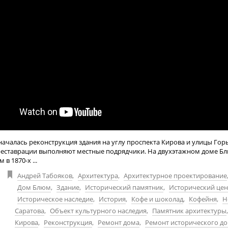
началась реконструкция здания на углу проспекта Кирова и улицы Гор
реставрации выполняют местные подрядчики. На двухэтажном доме Б
в 1870-х ...
Андрей Табояков
,
Архитектура
,
Архитектурное проектирование
Дом Блюм
,
Здание
,
Исторический памятник
,
Исторический цен
Историческое наследие
,
История
,
Кофе и шоколад
,
Кофейня
,
Н
Саратова
,
Объект культурного наследия
,
Памятник архитектуры
Кирова
,
Реконструкция
,
Ремонт дома
,
Ремонт исторического д