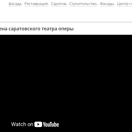
фасада
,
Реставрация
,
Саратов
,
Строительство
,
Фасады
,
Центр г
ена саратовского театра оперы