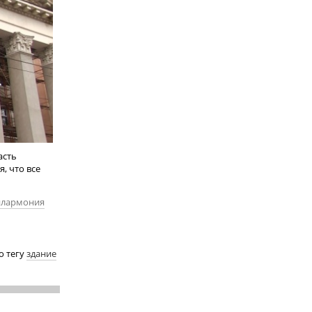
асть
, что все
лармония
о тегу
здание