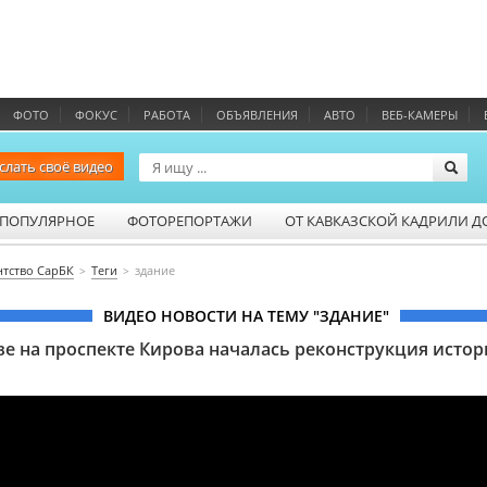
ФОТО
ФОКУС
РАБОТА
ОБЪЯВЛЕНИЯ
АВТО
ВЕБ-КАМЕРЫ
слать своё видео
ПОПУЛЯРНОЕ
ФОТОРЕПОРТАЖИ
ОТ КАВКАЗСКОЙ КАДРИЛИ Д
нтство СарБК
Теги
здание
ВИДЕО НОВОСТИ НА ТЕМУ "ЗДАНИЕ"
ве на проспекте Кирова началась реконструкция истор