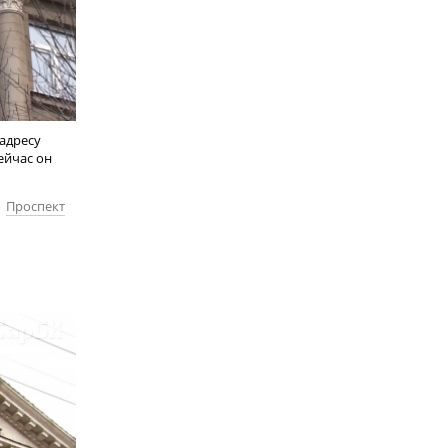
адресу
ейчас он
,
Проспект