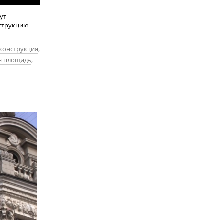
ут
нструкцию
конструкция
,
я площадь
,