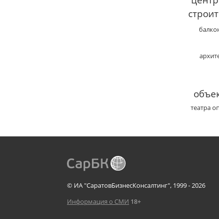
центр
строит
балко
архит
объек
театра о
© ИА "СаратовБизнесКонсалтинг", 1999 - 2026
Информация о СМИ
18+