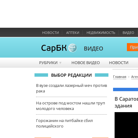
НОВОСТИ
АПТЕКИ
НЕДВИЖИМОСТЬ
ВИДЕО
При
ВИДЕО
РУБРИКИ
НОВОЕ ВИДЕО
НОВОСТИ
▼
ВЫБОР РЕДАКЦИИ
Главная
Аге
В вузе создали лазерный меч против
рака
В Сарато
На острове под мостом нашли труп
здания
молодого человека
Горожанин на питбайке сбил
полицейского