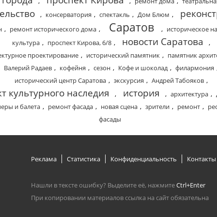
 города
проспект Кирова
,
,
ремонт дома
,
театральн
ельство
реконст
,
консерватория
,
спектакль
,
Дом Блюм
,
Саратов
н
,
ремонт исторического дома
,
,
историческое н
новости Саратова
культура
,
проспект Кирова, 6/8
,
,
ектурное проектирование
,
исторический памятник
,
памятник архит
Валерий Радаев
,
кофейня
,
сезон
,
Кофе и шоколад
,
филармония
исторический центр Саратова
,
экскурсия
,
Андрей Табояков
,
т культурного наследия
история
,
,
архитектура
,
перы и балета
,
ремонт фасада
,
новая сцена
,
зрители
,
ремонт
,
ре
фасады
Реклама
Статистика
Конфиденциальность
Контакты
Нашли в тексте ошибку? Выделите её, нажмите
Ctrl+Enter
При копировании материалов ссылка на сайт обязательна