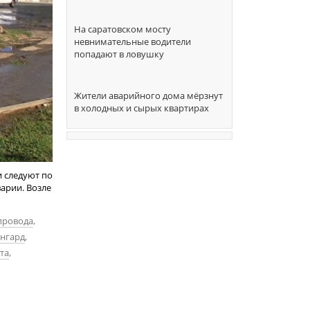
На саратовском мосту
невнимательные водители
попадают в ловушку
Жители аварийного дома мёрзнут
в холодных и сырых квартирах
и следуют по
арии. Возле
провода
,
ангард
,
та
,