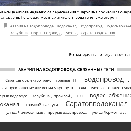
на улице Рахова недалеко от пересечения с Зарубина произошла очер
я авария. По словам местных жителей, вода течет уже второй ...
Авария на водопроводе
,
Водоканал
,
Водопровод
,
Водоснабжен
Зарубина
,
Порыв водовода
,
Рахова
,
Саратовводоканал
Все материалы по тегу
авария на
АВАРИЯ НА ВОДОПРОВОДЕ. СВЯЗАННЫЕ ТЕГИ
водопровод
Саратовгорэлектротранс
,
трамвай 11
,
,
вай, прекращение движения маршрута
,
вода
,
Рахова
,
стадион Ава
водоснабжени
орыв водовода
,
Зарубина
,
трамвай
,
СГЭТ
,
Саратовводоканал
оканал
,
трамвайные пути
,
улица Челюскинцев
,
прорыв водопровода
,
улица Лермонтова