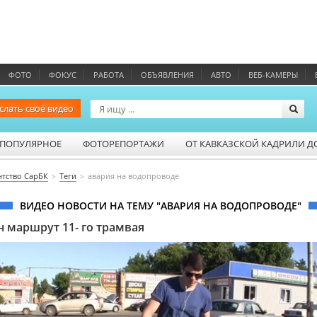
ФОТО
ФОКУС
РАБОТА
ОБЪЯВЛЕНИЯ
АВТО
ВЕБ-КАМЕРЫ
слать своё видео
ПОПУЛЯРНОЕ
ФОТОРЕПОРТАЖИ
ОТ КАВКАЗСКОЙ КАДРИЛИ Д
нтство СарБК
Теги
авария на водопроводе
ВИДЕО НОВОСТИ НА ТЕМУ "АВАРИЯ НА ВОДОПРОВОДЕ"
 маршрут 11- го трамвая