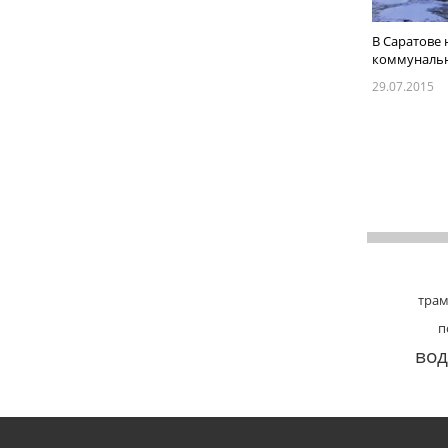
В Саратове 
коммунальна
29.07.2015
трам
п
вод