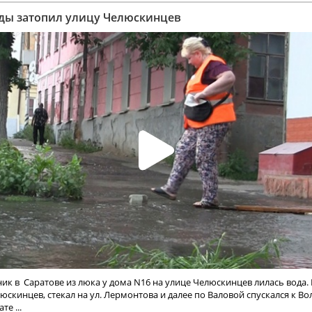
ды затопил улицу Челюскинцев
ик в Саратове из люка у дома N16 на улице Челюскинцев лилась вода.
юскинцев, стекал на ул. Лермонтова и далее по Валовой спускался к Во
те ...