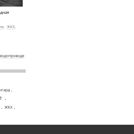
едная
ие
,
ЖКХ
,
 водопроводе
нгард
,
е
,
,
ЖКХ
,