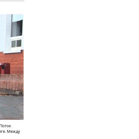
 Поток
лге. Между