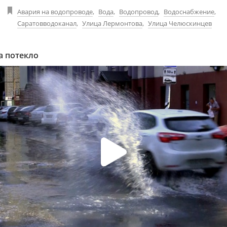
Авария на водопроводе
,
Вода
,
Водопровод
,
Водоснабжение
,
Саратовводоканал
,
Улица Лермонтова
,
Улица Челюскинцев
а потекло