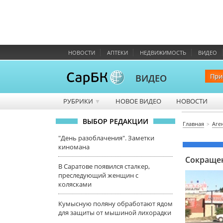
НОВОСТИ
АПТЕКИ
НЕДВИЖИМОСТЬ
ВИДЕО
При
ВИДЕО
РУБРИКИ
НОВОЕ ВИДЕО
НОВОСТИ
▼
ВЫБОР РЕДАКЦИИ
Главная
Аге
"День разоблачения". Заметки
киномана
Сокращен
В Саратове появился сталкер,
преследующий женщин с
колясками
Кумысную поляну обработают ядом
для защиты от мышиной лихорадки