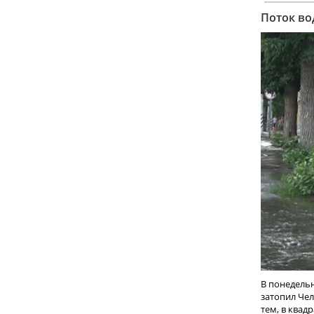
Поток во
В понедельн
затопил Чел
тем, в квадра