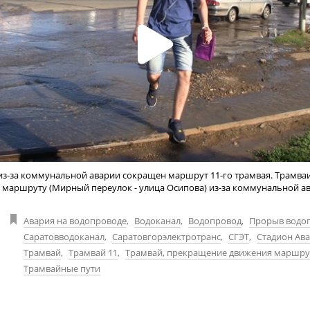
из-за коммунальной аварии сокращен маршрут 11-го трамвая. Трамва
 маршруту (Мирный переулок - улица Осипова) из-за коммунальной ав
Авария на водопроводе
,
Водоканал
,
Водопровод
,
Прорыв водо
Саратовводоканал
,
Саратовгорэлектротранс
,
СГЭТ
,
Стадион Ав
Трамвай
,
Трамвай 11
,
Трамвай, прекращение движения маршру
Трамвайные пути