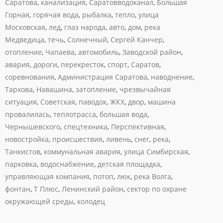
Саратова
,
канализация
,
Саратовводоканал
,
Большая
Горная
,
горячая вода
,
рыбалка
,
тепло
,
улица
Московская
,
лед
,
глаз народа
,
авто
,
дом
,
река
Медведица
,
течь
,
Солнечный
,
Сергей Канчер
,
отопление
,
Чапаева
,
автомобиль
,
Заводской район
,
авария
,
дороги
,
перекресток
,
спорт
,
Саратов
,
соревнования
,
Администрация Саратова
,
наводнение
,
Тархова
,
Навашина
,
затопление
,
чрезвычайная
ситуация
,
Советская
,
паводок
,
ЖКХ
,
двор
,
машина
провалилась
,
теплотрасса
,
большая вода
,
Чернышевского
,
спецтехника
,
Перспективная
,
новостройка
,
происшествия
,
ливень
,
снег
,
река
,
Танкистов
,
коммунальная авария
,
улица Симбирская
,
парковка
,
водоснабжение
,
детская площадка
,
управляющая компания
,
потоп
,
люк
,
река Волга
,
фонтан
,
Т Плюс
,
Ленинский район
,
сектор по охране
окружающей среды
,
колодец