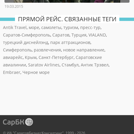
19.03.2015
ПРЯМОЙ РЕЙС. СВЯЗАННЫЕ ТЕГИ
Antik Travel
,
море
,
самолеты
,
туризм
,
пресс-тур
,
Саратов-Симферополь
,
Саратов
,
Турция
,
VIALAND
,
турецкий диснейлэнд
,
парк аттракционов
,
Симферополь
,
развлечения
,
новое направление
,
авиарейс
,
Крым
,
Санкт-Петербург
,
Саратовские
авиалинии
,
Saratov Airlines
,
Стамбул
,
Антик Трэвел
,
Embraer
,
Черное море
© ИА "СаратовБизнесКонсалтинг", 1999 - 2026