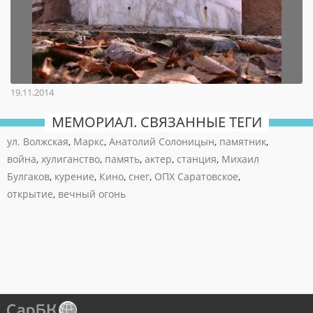
19.11.2014
МЕМОРИАЛ. СВЯЗАННЫЕ ТЕГИ
ул. Волжская
,
Маркс
,
Анатолий Солоницын
,
памятник
,
война
,
хулиганство
,
память
,
актер
,
станция
,
Михаил
Булгаков
,
курение
,
Кино
,
снег
,
ОПХ Саратовское
,
открытие
,
вечный огонь