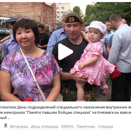
 отметили День подразделений специального назначения внутренних 
зле мемориала "Памяти павшим бойцам спецназа" на Князевском взво
ый ...
Ветераны
,
День спецназа
,
ОМОН
,
Памятник
,
Спецназ