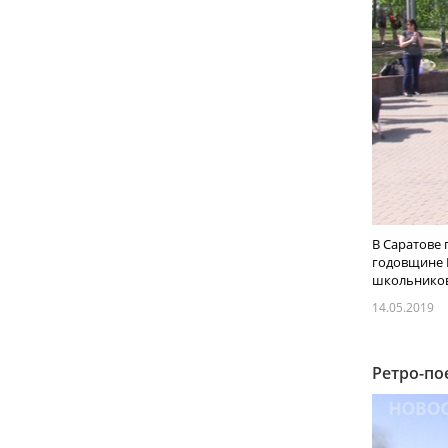
В Саратове
годовщине П
школьников,
14.05.2019
Ретро-по