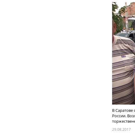
В Саратове
России. Во
торжественн
29.08.2017