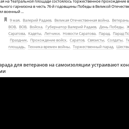
 мая на Театральной площади состоялось торжественное прохождение 
льного гарнизона в честь 76-й годовщины Победы в Великой Отечеств
л военный ...
9 мая
,
Валерий Радаев
,
Великая Отечественная война
,
Ветеран
ВОВ
,
ВОВ
,
Войска
,
Губернатор Валерий Радаев
,
День Победы
,
Ж
Саратова
,
Кадеты
,
Летчики
,
Новости Саратова
,
Парад
,
Парад П
Праздник
,
Прохождение войск
,
Саратов
,
Связисты
,
Солдаты
,
Т
площадь
,
Техника времен войны
,
Торжественный парад
,
Шеств
арада для ветеранов на самоизоляции устраивают ко
ами