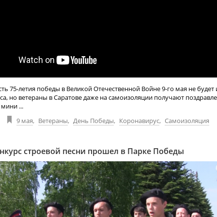
сть 75-летия победы в Великой Отечественной Войне 9-го мая не будет 
а, но ветераны в Саратове даже на самоизоляции получают поздравле
мини ...
9 мая
,
Ветераны
,
День Победы
,
Коронавирус
,
Самоизоляция
нкурс строевой песни прошел в Парке Победы