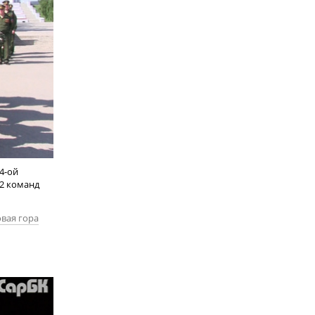
4-ой
12 команд
вая гора