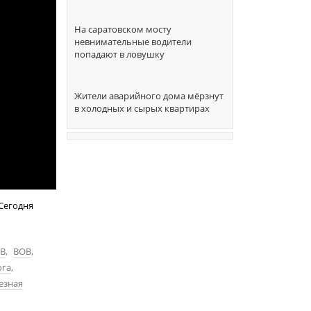
На саратовском мосту
невнимательные водители
попадают в ловушку
Жители аварийного дома мёрзнут
в холодных и сырых квартирах
 Сегодня
ОВ
,
ВОВ
,
ога
,
езная