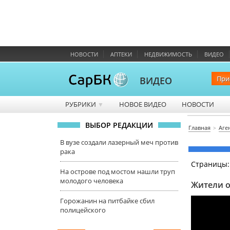
НОВОСТИ
АПТЕКИ
НЕДВИЖИМОСТЬ
ВИДЕО
При
ВИДЕО
РУБРИКИ
НОВОЕ ВИДЕО
НОВОСТИ
▼
ВЫБОР РЕДАКЦИИ
Главная
Аге
В вузе создали лазерный меч против
рака
Страницы
На острове под мостом нашли труп
молодого человека
Жители о
Горожанин на питбайке сбил
полицейского