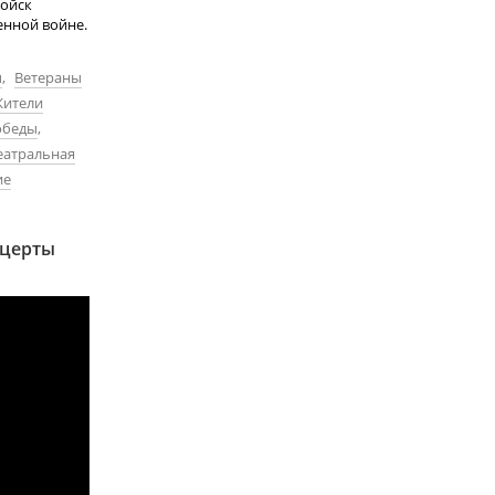
войск
енной войне.
ы
,
Ветераны
ители
обеды
,
еатральная
ие
нцерты