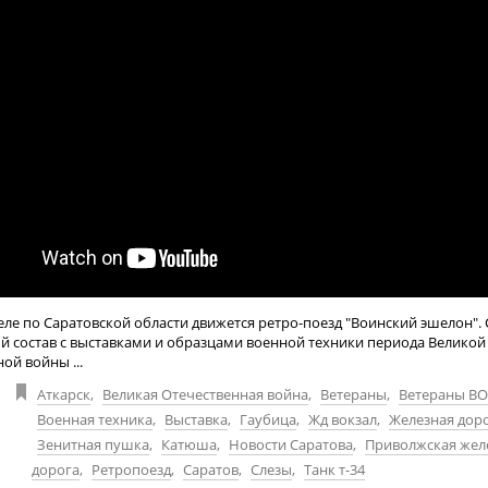
еле по Саратовской области движется ретро-поезд "Воинский эшелон".
й состав с выставками и образцами военной техники периода Великой
ой войны ...
Аткарск
,
Великая Отечественная война
,
Ветераны
,
Ветераны В
Военная техника
,
Выставка
,
Гаубица
,
Жд вокзал
,
Железная дор
Зенитная пушка
,
Катюша
,
Новости Саратова
,
Приволжская жел
дорога
,
Ретропоезд
,
Саратов
,
Слезы
,
Танк т-34