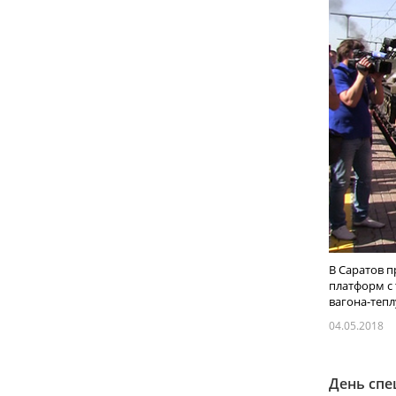
В Саратов п
платформ с
вагона-теплу
04.05.2018
День спе