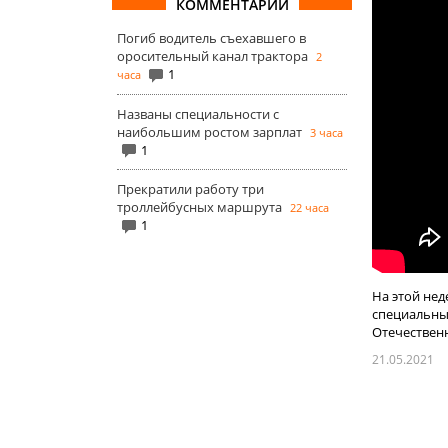
КОММЕНТАРИИ
Погиб водитель съехавшего в
оросительный канал трактора
2
1
часа
Названы специальности с
наибольшим ростом зарплат
3 часа
1
Прекратили работу три
троллейбусных маршрута
22 часа
1
На этой нед
специальны
Отечественн
21.05.2021