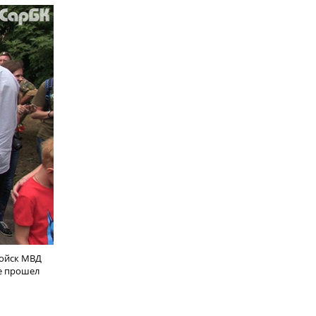
войск МВД
зе прошел