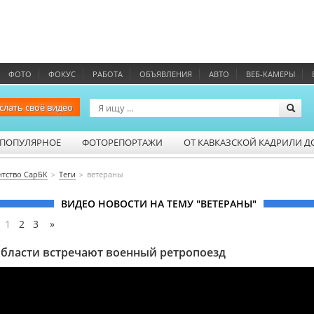
ФОТО
ФОКУС
РАБОТА
ОБЪЯВЛЕНИЯ
АВТО
ВЕБ-КАМЕРЫ
слать своё видео
ПОПУЛЯРНОЕ
ФОТОРЕПОРТАЖИ
ОТ КАВКАЗСКОЙ КАДРИЛИ Д
нтство СарБК
Теги
ветераны
ВИДЕО НОВОСТИ НА ТЕМУ "ВЕТЕРАНЫ"
:
1
2
3
»
бласти встречают военный ретропоезд