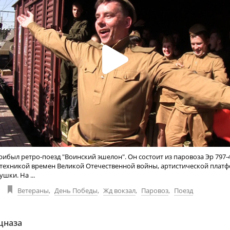
рибыл ретро-поезд "Воинский эшелон". Он состоит из паровоза Эр 797-4
 техникой времен Великой Отечественной войны, артистической плат
шки. На ...
Ветераны
,
День Победы
,
Жд вокзал
,
Паровоз
,
Поезд
цназа