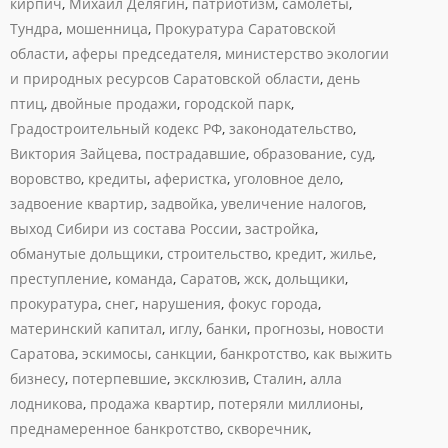
кирпич
,
Михаил Делягин
,
патриотизм
,
самолеты
,
Тундра
,
мошенница
,
Прокуратура Саратовской
области
,
аферы председателя
,
министерство экологии
и природных ресурсов Саратовской области
,
день
птиц
,
двойные продажи
,
городской парк
,
Градостроительный кодекс РФ
,
законодательство
,
Виктория Зайцева
,
пострадавшие
,
образование
,
суд
,
воровство
,
кредиты
,
аферистка
,
уголовное дело
,
задвоение квартир
,
задвойка
,
увеличение налогов
,
выход Сибири из состава России
,
застройка
,
обманутые дольщики
,
строительство
,
кредит
,
жилье
,
преступление
,
команда
,
Саратов
,
жск
,
дольщики
,
прокуратура
,
снег
,
нарушения
,
фокус города
,
материнский капитал
,
иглу
,
банки
,
прогнозы
,
новости
Саратова
,
эскимосы
,
санкции
,
банкротство
,
как выжить
бизнесу
,
потерпевшие
,
эксклюзив
,
Сталин
,
алла
лодникова
,
продажа квартир
,
потеряли миллионы
,
преднамеренное банкротство
,
скворечник
,