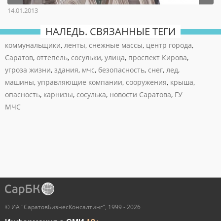
14.01.2013
НАЛЕДЬ. СВЯЗАННЫЕ ТЕГИ
коммунальщики
,
ленты
,
снежные массы
,
центр города
,
Саратов
,
оттепель
,
сосульки
,
улица
,
проспект Кирова
,
угроза жизни
,
здания
,
мчс
,
безопасность
,
снег
,
лед
,
машины
,
управляющие компании
,
сооружения
,
крыша
,
опасность
,
карнизы
,
сосулька
,
новости Саратова
,
ГУ
МЧС
© ИА "СаратовБизнесКонсалтинг", 1999 - 2026