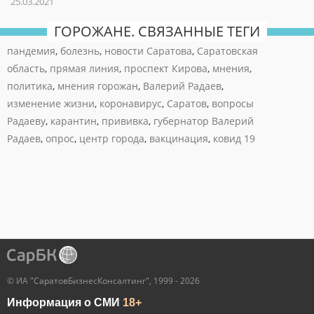
25.03.2021
ГОРОЖАНЕ. СВЯЗАННЫЕ ТЕГИ
пандемия
,
болезнь
,
новости Саратова
,
Саратовская
область
,
прямая линия
,
проспект Кирова
,
мнения
,
политика
,
мнения горожан
,
Валерий Радаев
,
изменение жизни
,
коронавирус
,
Саратов
,
вопросы
Радаеву
,
карантин
,
прививка
,
губернатор Валерий
Радаев
,
опрос
,
центр города
,
вакцинация
,
ковид 19
© ИА "СаратовБизнесКонсалтинг", 1999 - 2026
Информация о СМИ
18+