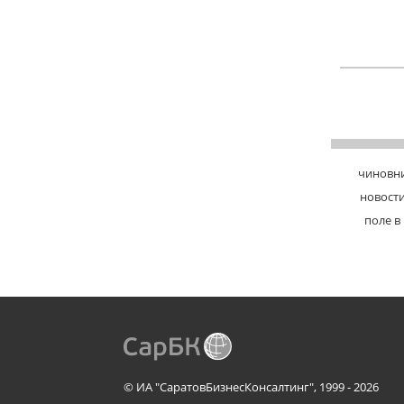
чиновн
новости
поле в
© ИА "СаратовБизнесКонсалтинг", 1999 - 2026