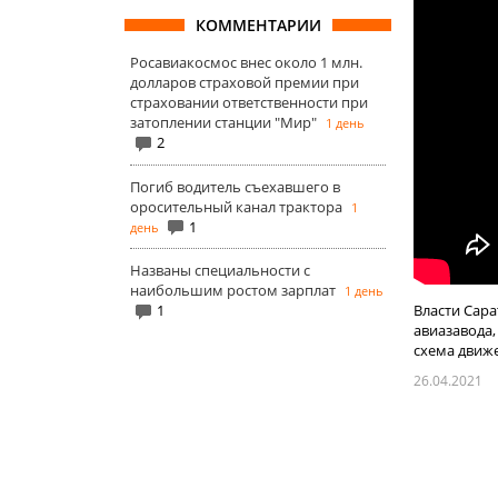
КОММЕНТАРИИ
Росавиакосмос внес около 1 млн.
долларов страховой премии при
страховании ответственности при
затоплении станции "Мир"
1 день
2
Погиб водитель съехавшего в
оросительный канал трактора
1
1
день
Названы специальности с
наибольшим ростом зарплат
1 день
Власти Сар
1
авиазавода
схема движе
26.04.2021