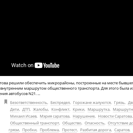
атова решили обеспечить микрорайоны, построенные на месте бывше
, внутренним маршрутом общественного транспорта. Для этого была 
ния автобусов N21. ...
Безответственность
,
Беспредел
,
Горожане жалуются
,
Грязь
,
Дв
Дети
,
ДТП
,
Жалобы
,
Конфликт
,
Крики
,
Маршрутка
,
Маршрутно
Михаил Исаев
,
Мэрия саратова
,
Нарушение
,
Новости Саратова
,
Общественный транспорт
,
Общество
,
Опасность
,
Отсутствие д
грязи
,
Пробки
,
Проблема
,
Протест
,
Разбитая дорога
,
Саратов
,