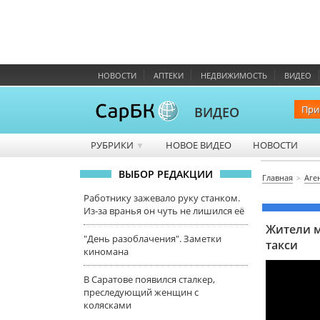
НОВОСТИ
АПТЕКИ
НЕДВИЖИМОСТЬ
ВИДЕО
При
ВИДЕО
РУБРИКИ
НОВОЕ ВИДЕО
НОВОСТИ
▼
ВЫБОР РЕДАКЦИИ
Главная
Аге
Работнику зажевало руку станком.
Из-за вранья он чуть не лишился её
Жители м
"День разоблачения". Заметки
такси
киномана
В Саратове появился сталкер,
преследующий женщин с
колясками