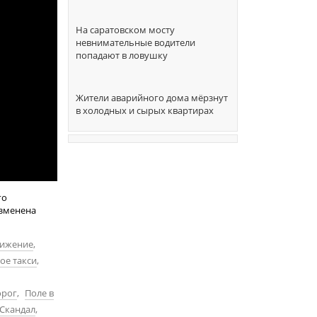
На саратовском мосту
невнимательные водители
попадают в ловушку
Жители аварийного дома мёрзнут
в холодных и сырых квартирах
го
изменена
ижение
,
е такси
,
орог
,
Поле в
Скандал
,