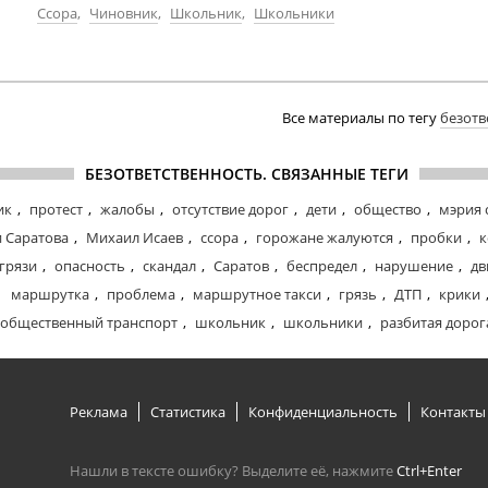
Ссора
,
Чиновник
,
Школьник
,
Школьники
Все материалы по тегу
безотв
БЕЗОТВЕТСТВЕННОСТЬ. СВЯЗАННЫЕ ТЕГИ
ик
,
протест
,
жалобы
,
отсутствие дорог
,
дети
,
общество
,
мэрия 
 Саратова
,
Михаил Исаев
,
ссора
,
горожане жалуются
,
пробки
,
к
 грязи
,
опасность
,
скандал
,
Саратов
,
беспредел
,
нарушение
,
дв
маршрутка
,
проблема
,
маршрутное такси
,
грязь
,
ДТП
,
крики
общественный транспорт
,
школьник
,
школьники
,
разбитая дорог
Реклама
Статистика
Конфиденциальность
Контакты
Нашли в тексте ошибку? Выделите её, нажмите
Ctrl+Enter