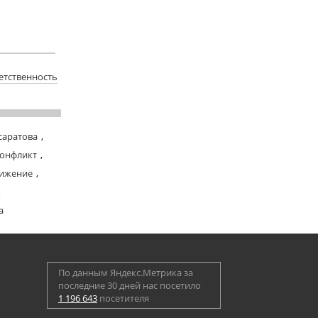
етственность
саратова
,
онфликт
,
ижение
,
,
а
По данным Яндекс.Метрика за
последние 30 дней нас посетило
1 196 643
посетителя