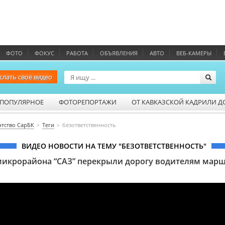
ФОТО
ФОКУС
РАБОТА
ОБЪЯВЛЕНИЯ
АВТО
ВЕБ-КАМЕРЫ
слать своё видео
ПОПУЛЯРНОЕ
ФОТОРЕПОРТАЖИ
ОТ КАВКАЗСКОЙ КАДРИЛИ Д
нтство СарБК
Теги
безответственность
ВИДЕО НОВОСТИ НА ТЕМУ "БЕЗОТВЕТСТВЕННОСТЬ"
икрорайона “САЗ” перекрыли дорогу водителям мар