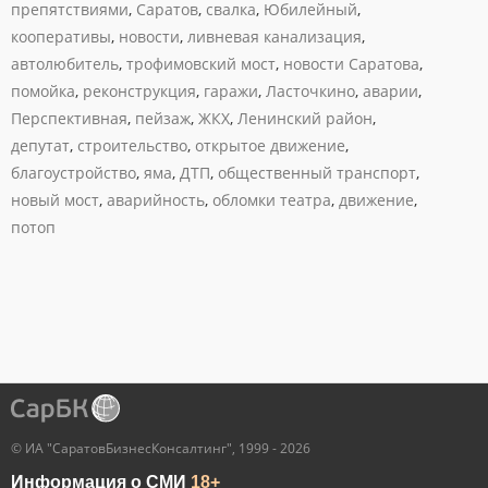
препятствиями
,
Саратов
,
свалка
,
Юбилейный
,
кооперативы
,
новости
,
ливневая канализация
,
автолюбитель
,
трофимовский мост
,
новости Саратова
,
помойка
,
реконструкция
,
гаражи
,
Ласточкино
,
аварии
,
Перспективная
,
пейзаж
,
ЖКХ
,
Ленинский район
,
депутат
,
строительство
,
открытое движение
,
благоустройство
,
яма
,
ДТП
,
общественный транспорт
,
новый мост
,
аварийность
,
обломки театра
,
движение
,
потоп
© ИА "СаратовБизнесКонсалтинг", 1999 - 2026
Информация о СМИ
18+