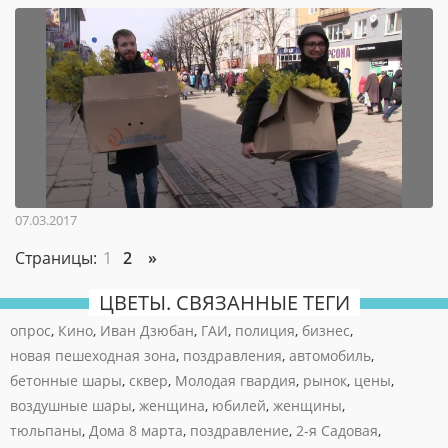
07.03.2017
Страницы:
1
2
»
ЦВЕТЫ. СВЯЗАННЫЕ ТЕГИ
опрос
,
Кино
,
Иван Дзюбан
,
ГАИ
,
полиция
,
бизнес
,
новая пешеходная зона
,
поздравления
,
автомобиль
,
бетонные шары
,
сквер
,
Молодая гвардия
,
рынок
,
цены
,
воздушные шары
,
женщина
,
юбилей
,
женщины
,
тюльпаны
,
Дома 8 марта
,
поздравление
,
2-я Садовая
,