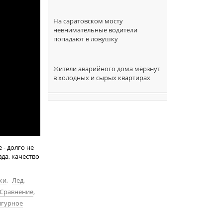
На саратовском мосту
невнимательные водители
попадают в ловушку
Жители аварийного дома мёрзнут
в холодных и сырых квартирах
 - долго не
да, качество
ки
,
Лед
,
Сравнение
,
гурное