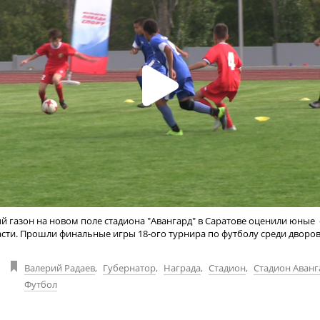
й газон на новом поле стадиона "Авангард" в Саратове оценили юные
асти. Прошли финальные игры 18-ого турнира по футболу среди дворо
Валерий Радаев
,
Губернатор
,
Награда
,
Стадион
,
Стадион Аванг
Футбол