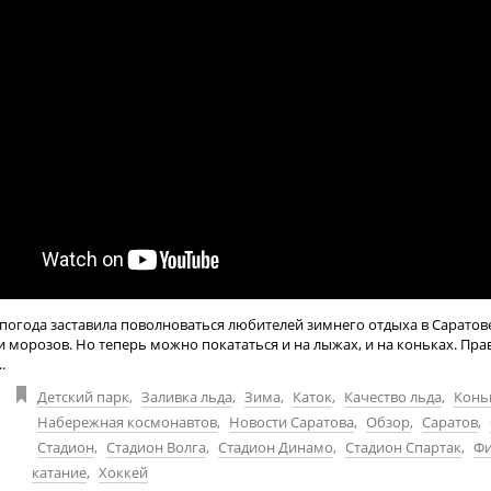
 погода заставила поволноваться любителей зимнего отдыха в Саратове
и морозов. Но теперь можно покататься и на лыжах, и на коньках. Прав
.
Детский парк
,
Заливка льда
,
Зима
,
Каток
,
Качество льда
,
Конь
Набережная космонавтов
,
Новости Саратова
,
Обзор
,
Саратов
,
Стадион
,
Стадион Волга
,
Стадион Динамо
,
Стадион Спартак
,
Фи
катание
,
Хоккей