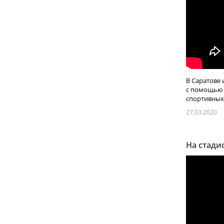
В Саратове 
с помощью 
спортивных .
27.03.2020
На стади