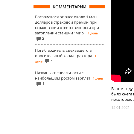
КОММЕНТАРИИ
Росавиакосмос внес около 1 млн.
долларов страховой премии при
страховании ответственности при
затоплении станции "Мир"
1 день
2
Погиб водитель съехавшего в
оросительный канал трактора
1
1
день
Названы специальности с
наибольшим ростом зарплат
1 день
1
В этом году
было снега 
некоторых ..
15.01.2021