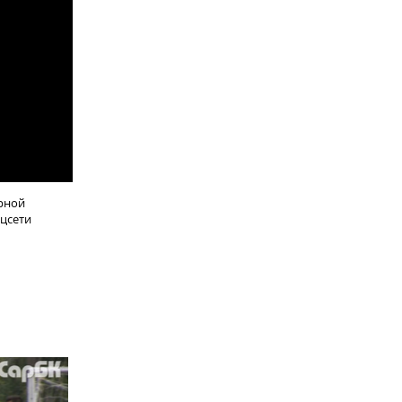
ерной
оцсети