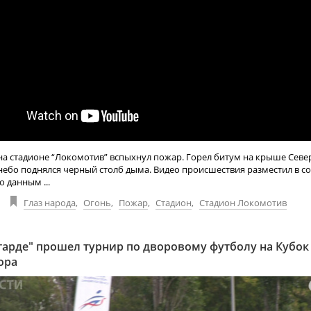
на стадионе “Локомотив” вспыхнул пожар. Горел битум на крыше Сев
небо поднялся черный столб дыма. Видео происшествия разместил в с
о данным ...
Глаз народа
,
Огонь
,
Пожар
,
Стадион
,
Стадион Локомотив
гарде" прошел турнир по дворовому футболу на Кубок
ора