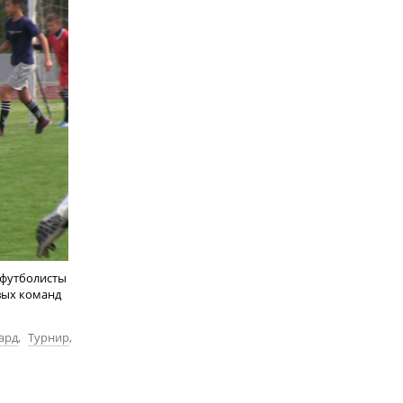
 футболисты
вых команд
ард
,
Турнир
,