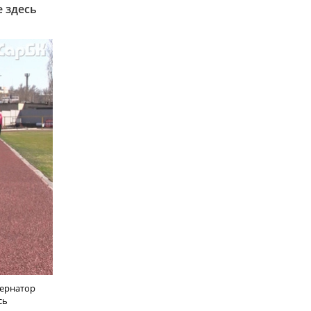
е здесь
бернатор
сь