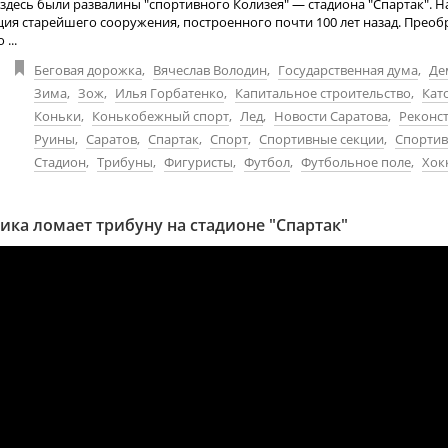
здесь были развалины "спортивного Колизея" — стадиона "Спартак". Н
ция старейшего сооружения, построенного почти 100 лет назад. Прео
...
Беговая дорожка
,
Вячеслав Володин
,
Государственная дума
,
Де
Зима
,
Зож
,
Илья Горбатенко
,
Капитальное строительство
,
Кат
Коньки
,
Конькобежный спорт
,
Лед
,
Новости Саратова
,
Реконс
Руины
,
Саратов
,
Спартак
,
Спорт
,
Спортивные секции
,
Спортив
Стадион
,
Трибуны
,
Фигуристы
,
Футбол
,
Футбольное поле
,
Хок
ика ломает трибуну на стадионе "Спартак"