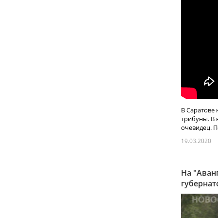
В Саратове 
трибуны. В 
очевидец. П
19.03.2020
На "Аван
губернат