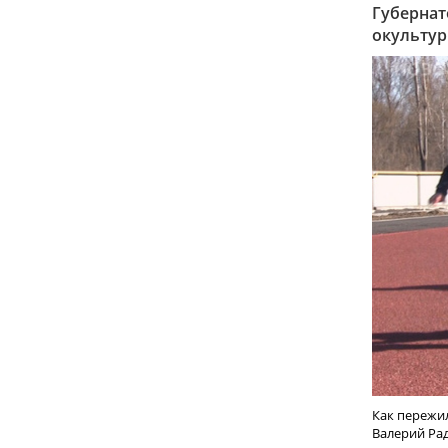
Губернат
окультур
Как пережил
Валерий Рад