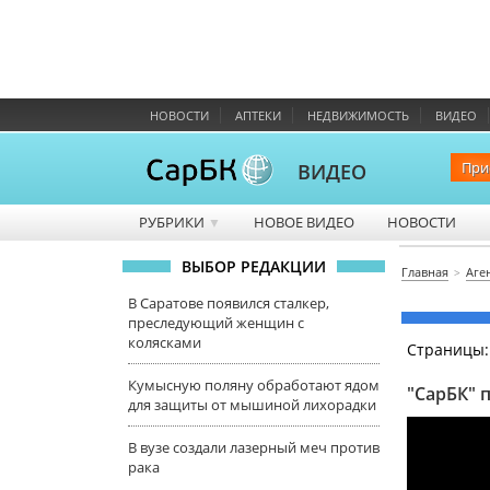
НОВОСТИ
АПТЕКИ
НЕДВИЖИМОСТЬ
ВИДЕО
При
ВИДЕО
РУБРИКИ
НОВОЕ ВИДЕО
НОВОСТИ
▼
ВЫБОР РЕДАКЦИИ
Главная
Аге
В Саратове появился сталкер,
преследующий женщин с
колясками
Страницы
Кумысную поляну обработают ядом
"СарБК" 
для защиты от мышиной лихорадки
В вузе создали лазерный меч против
рака