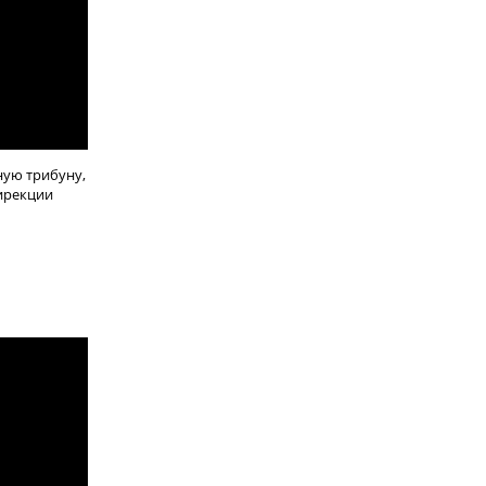
ную трибуну,
Дирекции