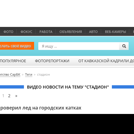
ФОТО
ФОКУС
РАБОТА
ОБЪЯВЛЕНИЯ
АВТО
ВЕБ-КАМЕРЫ
слать своё видео
ПОПУЛЯРНОЕ
ФОТОРЕПОРТАЖИ
ОТ КАВКАЗСКОЙ КАДРИЛИ Д
нтство СарБК
Теги
стадион
ВИДЕО НОВОСТИ НА ТЕМУ "СТАДИОН"
:
1
2
»
проверил лед на городских катках