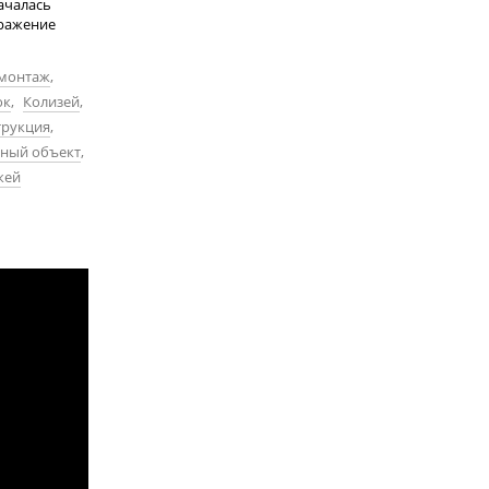
ачалась
бражение
монтаж
,
ок
,
Колизей
,
трукция
,
ный объект
,
кей